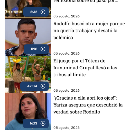
reflexiona sobre su paso por
MasterChef 24/7 (VIDEO)
2:32
05 agosto, 2026
Rodolfo buscó otra mujer porque
no quería trabajar y desató la
polémica
11:18
05 agosto, 2026
El juego por el Tótem de
Inmunidad Grupal llevó a las
tribus al límite
42:04
05 agosto, 2026
"¡Gracias a ella abrí los ojos!":
Yariza asegura que descubrió la
verdad sobre Rodolfo
16:13
05 agosto, 2026