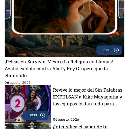
5:30
¡Peleas en Survivor México La Reliquia en Llamas!
Azalia explota contra Abel y Rey Grupero queda
eliminado
06 agosto, 2026
Revive lo mejor del Sin Palabras:
EXPULSAN a Kike Mayagoitia y
los equipos lo dan todo para
ganar
19:13
06 agosto, 2026
¡Intensifica el sabor de tu