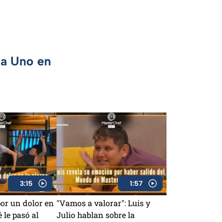
ca Uno en
3:15
1:57
por un dolor en
"Vamos a valorar": Luis y
 le pasó al
Julio hablan sobre la