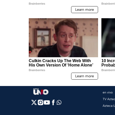
en vivo
TV Azte
Azteca 