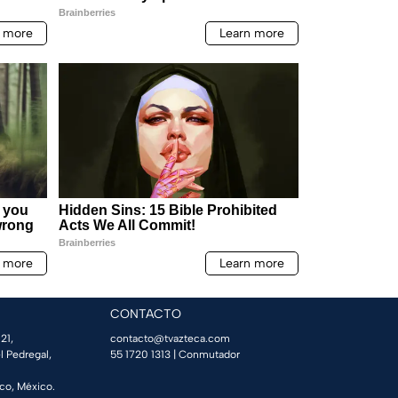
CONTACTO
21,
contacto@tvazteca.com
l Pedregal,
55 1720 1313
| Conmutador
co, México.