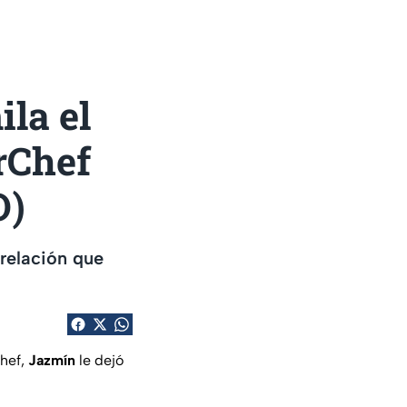
ila el
rChef
O)
 relación que
Chef,
Jazmín
le dejó