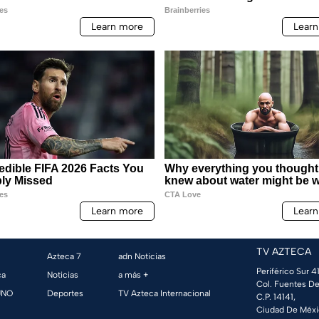
TV AZTECA
Azteca 7
adn Noticias
Periférico Sur 41
ca
Noticias
a más +
Col. Fuentes De
UNO
Deportes
TV Azteca Internacional
C.P. 14141,
Ciudad De Méxi