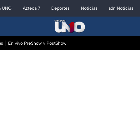
a UNO
Azteca 7
Deportes
Noticias
adn Noticias
as
En vivo PreShow y PostShow