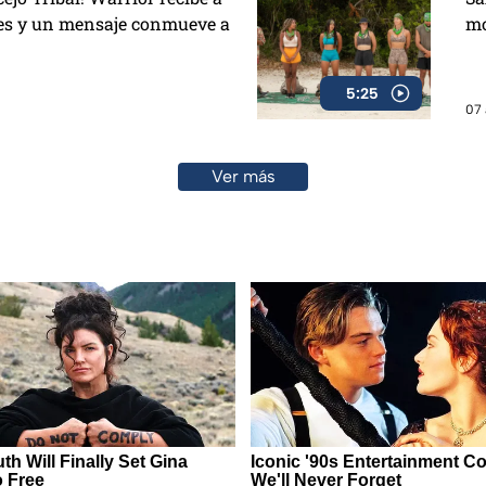
es y un mensaje conmueve a
mo
5:25
07 
Ver más