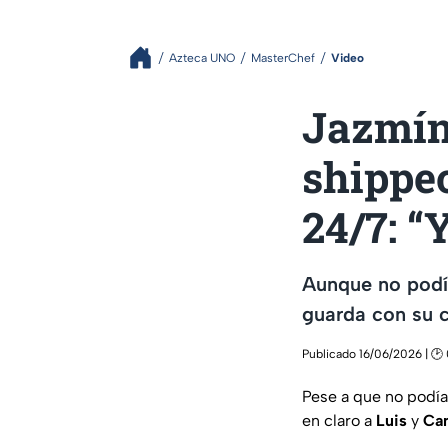
Azteca UNO
MasterChef
Video
Jazmín 
shippe
24/7: “
Aunque no podía
guarda con su
Publicado 16/06/2026 | 🕑 
Pese a que no podía c
en claro a
Luis
y
Ca