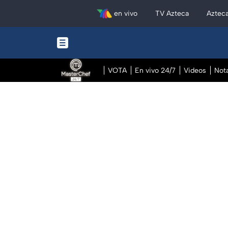
en vivo
TV Azteca
Aztec
VOTA
En vivo 24/7
Videos
Not