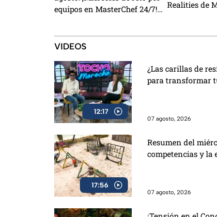
Realities de 
equipos en MasterChef 24/7!
de este viern
Revive la tensión y todos los
desafíos del día
VIDEOS
¿Las carillas de r
para transformar t
12:17
07 agosto, 2026
Resumen del miérco
competencias y la 
17:56
07 agosto, 2026
¡Tensión en el Conc