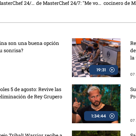
MasterChef 24/7
de MasterChef 24/7: "Me voy
cocinero de M
es
a apuntar" (VIDEO)
24/7? (VIDEO)
esina son una buena opción
Re
u sonrisa?
de
la
19:31
07 
les 5 de agosto: Revive las
Su
eliminación de Rey Grupero
Pr
1:34:44
07 
ejo Tribal! Warrior recibe a
Sa