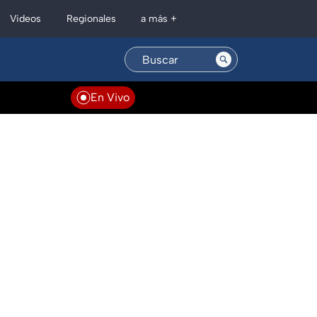
Regionales
Videos
a más +
En Vivo