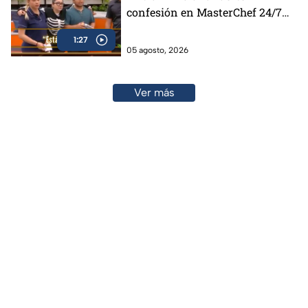
confesión en MasterChef 24/7
(VIDEO)
1:27
05 agosto, 2026
Ver más