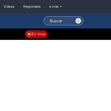
Regionales
Videos
a más +
En Vivo