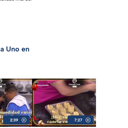
ca Uno en
2:39
7:27