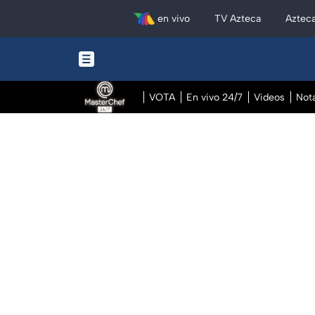
en vivo
TV Azteca
Aztec
VOTA
En vivo 24/7
Videos
Not