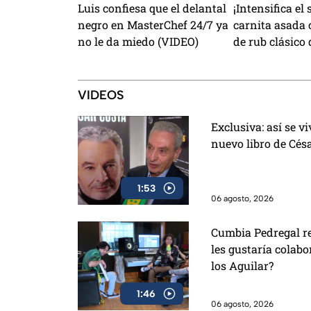
Luis confiesa que el delantal
¡Intensifica el
negro en MasterChef 24/7 ya
carnita asada 
no le da miedo (VIDEO)
de rub clásico 
Rivas! (VIDEO)
VIDEOS
Exclusiva: así se v
nuevo libro de Cés
1:53
06 agosto, 2026
Cumbia Pedregal rev
les gustaría colab
los Aguilar?
1:46
06 agosto, 2026