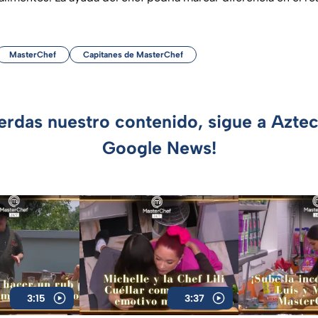
MasterChef
Capitanes de MasterChef
ierdas nuestro contenido, sigue a Azte
Google News!
3:15
3:37