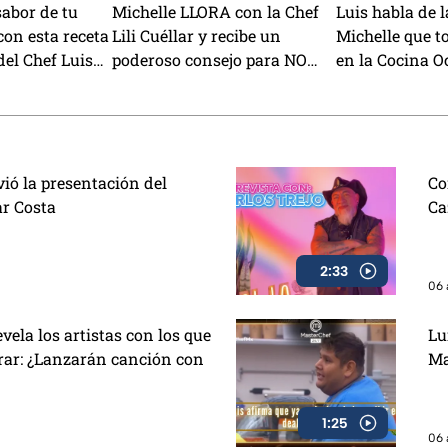
 sabor de tu
Michelle LLORA con la Chef
Luis habla de 
con esta receta
Lili Cuéllar y recibe un
Michelle que t
del Chef Luis
poderoso consejo para NO
en la Cocina O
rendirse (VIDEO)
MasterChef 24
ivió la presentación del
Co
ar Costa
Ca
2:33
06 
ela los artistas con los que
Lu
orar: ¿Lanzarán canción con
Ma
1:25
06 