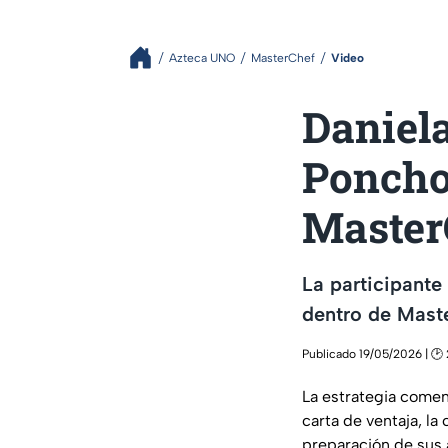
Azteca UNO
MasterChef
Video
Daniela
Poncho 
Master
La participante
dentro de Mast
Publicado 19/05/2026 | 🕑
La estrategia comen
carta de ventaja, la
preparación de sus a