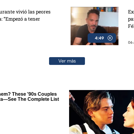
urante vivió las peores
Ex
: “Empezó a tener
pa
Fé
ha
4:49
06 
Ver más