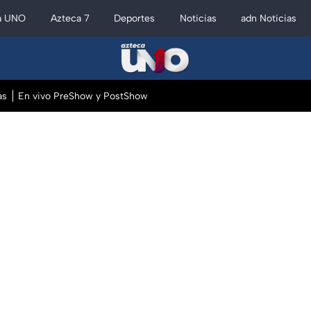
a UNO
Azteca 7
Deportes
Noticias
adn Noticias
as
En vivo PreShow y PostShow