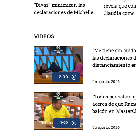
"Divas" minimizan las
revela que con
declaraciones de Michelle
Claudia como
sobre su distanciamiento en
para su salid
MasterChef 24/7 (VIDEO)
MasterChef (
VIDEOS
"Me tiene sin cuid
las declaraciones d
distanciamiento e
2:00
06 agosto, 2026
"Todos pensaban qu
acerca de que Rama
balcón en MasterC
1:22
06 agosto, 2026