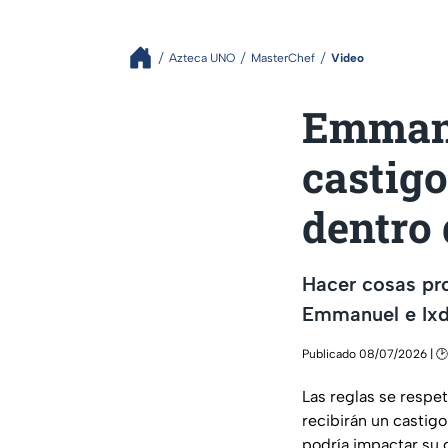
Azteca UNO
MasterChef
Video
Emmanue
castigo
dentro
Hacer cosas pr
Emmanuel e Ixd
Publicado 08/07/2026 | 🕑
Las reglas se respe
recibirán un castig
podría impactar su 