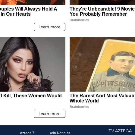
TV AZTECA
Azteca 7
adn Noticias