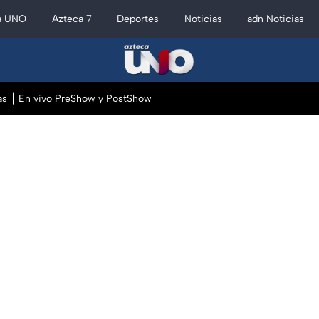
a UNO
Azteca 7
Deportes
Noticias
adn Noticias
as
En vivo PreShow y PostShow