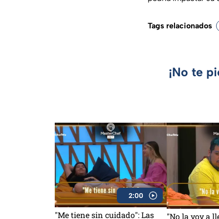
Tags relacionados
¡No te p
2:00
"Me tiene sin cuidado": Las
"No la voy a l