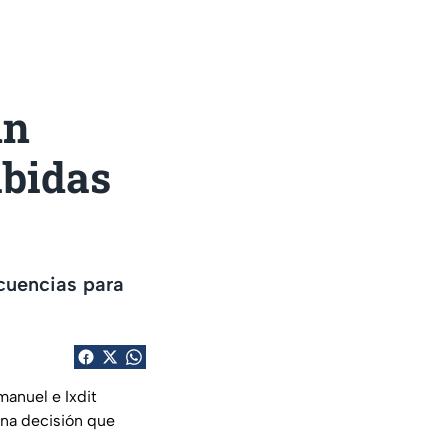
un
ibidas
cuencias para
anuel e Ixdit
una decisión que