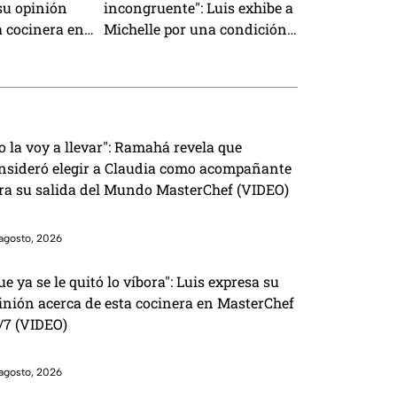
su opinión
incongruente": Luis exhibe a
a cocinera en
Michelle por una condición
4/7 (VIDEO)
que le puso cuando tenía el
Pin Negro (VIDEO)
o la voy a llevar": Ramahá revela que
nsideró elegir a Claudia como acompañante
ra su salida del Mundo MasterChef (VIDEO)
agosto, 2026
ue ya se le quitó lo víbora": Luis expresa su
inión acerca de esta cocinera en MasterChef
/7 (VIDEO)
agosto, 2026