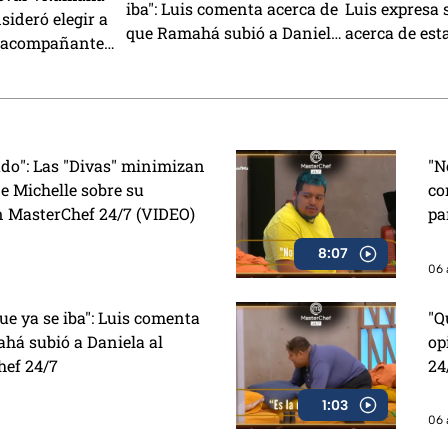
iba": Luis comenta acerca de
Luis expresa 
sideró elegir a
que Ramahá subió a Daniela
acerca de est
 acompañante
al balcón en MasterChef
MasterChef 2
a del Mundo
24/7
VIDEO)
ado": Las "Divas" minimizan
"N
e Michelle sobre su
co
n MasterChef 24/7 (VIDEO)
pa
8:07
06 
e ya se iba": Luis comenta
"Q
há subió a Daniela al
op
hef 24/7
24
1:03
06 