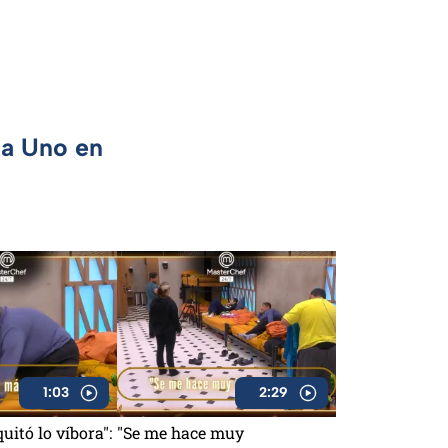
ca Uno en
1:03
2:29
quitó lo víbora":
"Se me hace muy