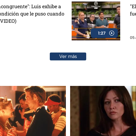
congruente": Luis exhibe a
"E
ondición que le puso cuando
fu
 (VIDEO)
1:27
05 
Ver más