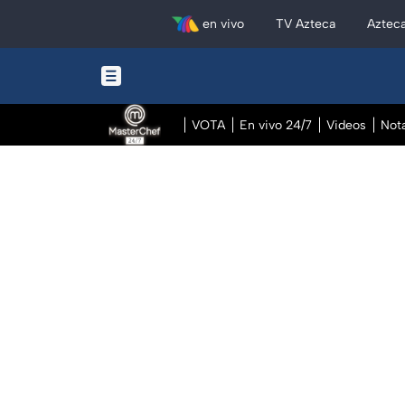
en vivo
TV Azteca
Aztec
VOTA
En vivo 24/7
Videos
Not