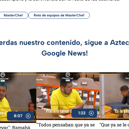
MasterChef
Reto de equipos de MasterChef
ierdas nuestro contenido, sigue a Azte
Google News!
1:22
8:07
"Todos pensaban que ya se
"Que ya se le 
levar": Ramahá