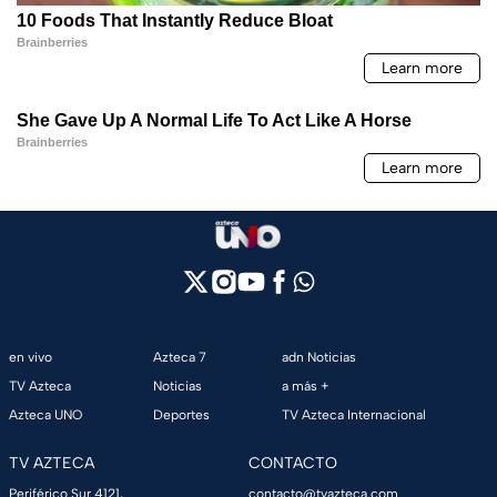
en vivo
Azteca 7
adn Noticias
TV Azteca
Noticias
a más +
Azteca UNO
Deportes
TV Azteca Internacional
TV AZTECA
CONTACTO
Periférico Sur 4121,
contacto@tvazteca.com