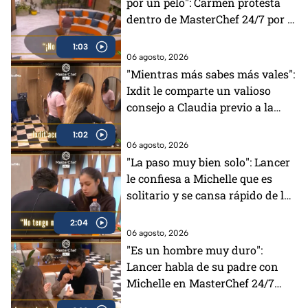
por un pelo": Carmen protesta
dentro de MasterChef 24/7 por la
decisión de los Chefs
1:03
06 agosto, 2026
"Mientras más sabes más vales":
Ixdit le comparte un valioso
consejo a Claudia previo a la
gala de MasterChef 24/7 (VIDEO)
1:02
06 agosto, 2026
"La paso muy bien solo": Lancer
le confiesa a Michelle que es
solitario y se cansa rápido de la
gente en MasterChef 24/7
2:04
06 agosto, 2026
"Es un hombre muy duro":
Lancer habla de su padre con
Michelle en MasterChef 24/7
(VIDEO)