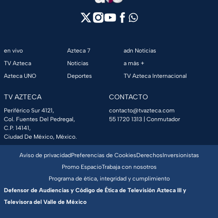
en vivo
Azteca 7
adn Noticias
TV Azteca
Noticias
a más +
Azteca UNO
Deportes
TV Azteca Internacional
TV AZTECA
CONTACTO
Periférico Sur 4121,
contacto@tvazteca.com
Col. Fuentes Del Pedregal,
55 1720 1313
| Conmutador
C.P. 14141,
Ciudad De México, México.
Aviso de privacidad
Preferencias de Cookies
Derechos
Inversionistas
Promo Espacio
Trabaja con nosotros
Programa de ética, integridad y cumplimiento
Defensor de Audiencias y Código de Ética de Televisión Azteca III y
Televisora del Valle de México