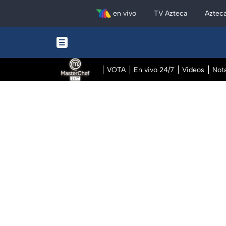
en vivo
TV Azteca
Aztec
VOTA
En vivo 24/7
Videos
Not