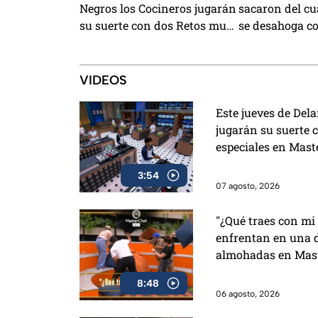
Negros los Cocineros jugarán
sacaron del cu
su suerte con dos Retos muy
se desahoga co
especiales en MasterChef
MasterChef 24
24/7
VIDEOS
Este jueves de Del
jugarán su suerte 
especiales en Mast
3:54
07 agosto, 2026
"¿Qué traes con mi 
enfrentan en una 
almohadas en Mast
8:48
06 agosto, 2026