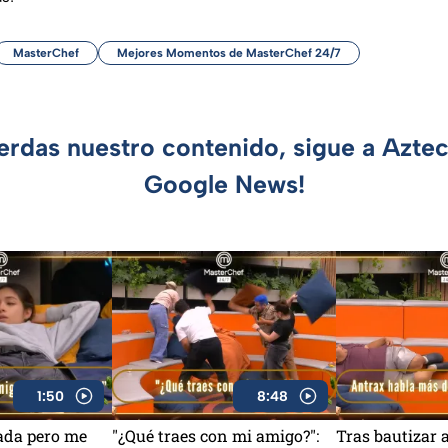
MasterChef
Mejores Momentos de MasterChef 24/7
ierdas nuestro contenido, sigue a Azte
Google News!
1:50
8:48
ada pero me
"¿Qué traes con mi amigo?":
Tras bautizar 