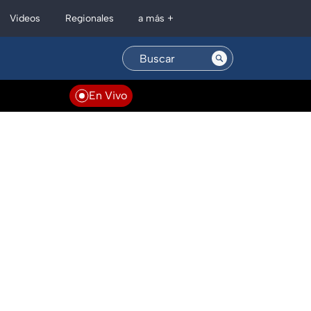
Regionales
Videos
a más +
En Vivo