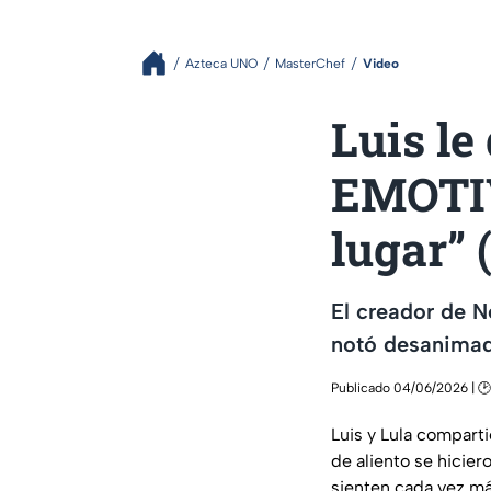
Azteca UNO
MasterChef
Video
Luis le
EMOTIV
lugar”
El creador de N
notó desanima
Publicado 04/06/2026 | 🕑
Luis y Lula compart
de aliento se hici
sienten cada vez má