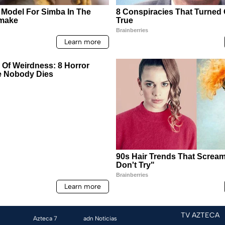
TV AZTECA
Azteca 7
adn Noticias