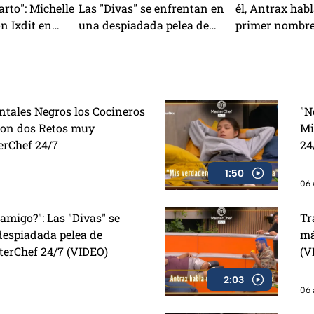
arto": Michelle
Las "Divas" se enfrentan en
él, Antrax hab
n Ixdit en
una despiadada pelea de
primer nombre
/7 (VIDEO)
almohadas en MasterChef
MasterChef 24
24/7 (VIDEO)
antales Negros los Cocineros
"N
con dos Retos muy
Mi
erChef 24/7
24
1:50
06 
amigo?": Las "Divas" se
Tr
despiadada pelea de
má
erChef 24/7 (VIDEO)
(V
2:03
06 