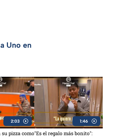
ca Uno en
2:03
1:46
a su pizza como
"Es el regalo más bonito":