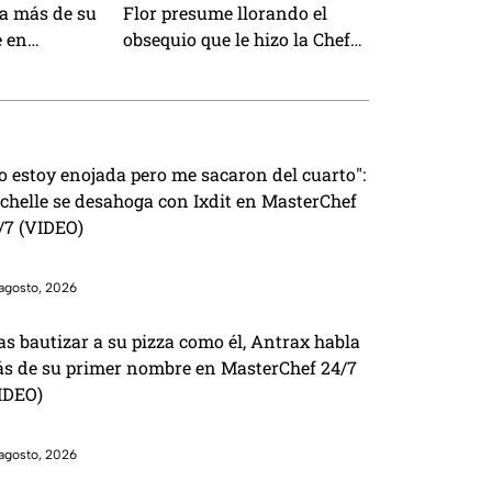
la más de su
Flor presume llorando el
 en
obsequio que le hizo la Chef
/7 (VIDEO)
Zahie en MasterChef 24/7
(VIDEO)
o estoy enojada pero me sacaron del cuarto":
chelle se desahoga con Ixdit en MasterChef
/7 (VIDEO)
agosto, 2026
as bautizar a su pizza como él, Antrax habla
s de su primer nombre en MasterChef 24/7
IDEO)
agosto, 2026