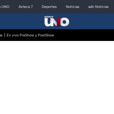
a UNO
Azteca 7
Deportes
Noticias
adn Noticias
as
En vivo PreShow y PostShow