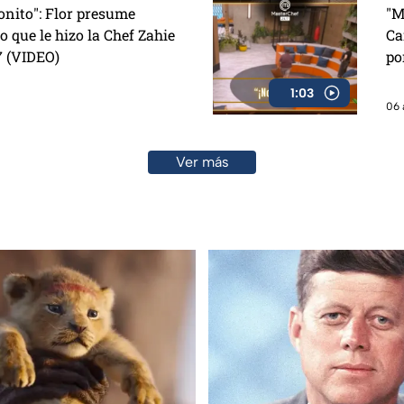
onito": Flor presume
"M
o que le hizo la Chef Zahie
Ca
7 (VIDEO)
po
1:03
06 
Ver más