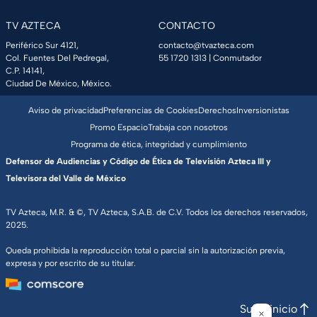
TV AZTECA
CONTACTO
Periférico Sur 4121,
contacto@tvazteca.com
Col. Fuentes Del Pedregal,
55 1720 1313
| Conmutador
C.P. 14141,
Ciudad De México, México.
Aviso de privacidad
Preferencias de Cookies
Derechos
Inversionistas
Promo Espacio
Trabaja con nosotros
Programa de ética, integridad y cumplimiento
Defensor de Audiencias y Código de Ética de Televisión Azteca III y
Televisora del Valle de México
TV Azteca, M.R. & ©, TV Azteca, S.A.B. de C.V. Todos los derechos reservados,
2025.
Queda prohibida la reproducción total o parcial sin la autorización previa,
expresa y por escrito de su titular.
Subir inicio