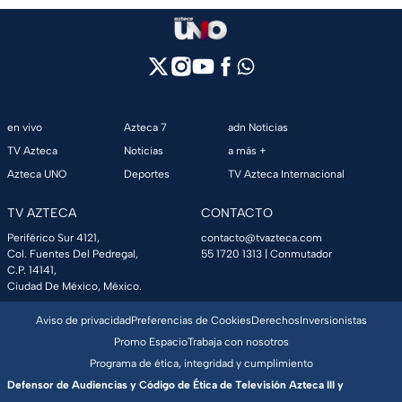
en vivo
Azteca 7
adn Noticias
TV Azteca
Noticias
a más +
Azteca UNO
Deportes
TV Azteca Internacional
TV AZTECA
CONTACTO
Periférico Sur 4121,
contacto@tvazteca.com
Col. Fuentes Del Pedregal,
55 1720 1313
| Conmutador
C.P. 14141,
Ciudad De México, México.
Aviso de privacidad
Preferencias de Cookies
Derechos
Inversionistas
Promo Espacio
Trabaja con nosotros
Programa de ética, integridad y cumplimiento
Defensor de Audiencias y Código de Ética de Televisión Azteca III y