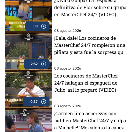
¿Diva o Guapa? La respuesta
definitiva de Flor sobre su grupo
en MasterChef 24/7 (VIDEO)
1:13
08 agosto, 2026
¡Dale, dale! Los cocineros de
MasterChef 24/7 rompieron una
piñata y esta fue la sorpresa que
encontraron (VIDEO)
2:52
08 agosto, 2026
Los cocineros de MasterChef
24/7 halagan el espagueti de
Julio: así lo preparó (VIDEO)
0:37
08 agosto, 2026
¡Carmen lima asperezas con
Ixdit en MasterChef 24/7 y culpa
a Michelle! 'Me calentó la cabeza'