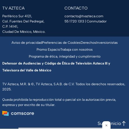
TV AZTECA
CONTACTO
Periférico Sur 4121,
contacto@tvazteca.com
Col. Fuentes Del Pedregal,
55 1720 1313
| Conmutador
C.P. 14141,
Ciudad De México, México.
Aviso de privacidad
Preferencias de Cookies
Derechos
Inversionistas
Promo Espacio
Trabaja con nosotros
Programa de ética, integridad y cumplimiento
Defensor de Audiencias y Código de Ética de Televisión Azteca III y
Televisora del Valle de México
TV Azteca, M.R. & ©, TV Azteca, S.A.B. de C.V. Todos los derechos reservados,
2025.
Queda prohibida la reproducción total o parcial sin la autorización previa,
expresa y por escrito de su titular.
Subir inicio