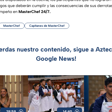
igos que deberán cumplir y las consecuencias de sus derrota
empeño en
MasterChef 24/7.
MasterChef
Capitanes de MasterChef
ierdas nuestro contenido, sigue a Azte
Google News!
29:59
14:40