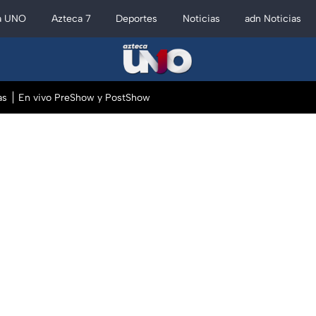
a UNO
Azteca 7
Deportes
Noticias
adn Noticias
as
En vivo PreShow y PostShow