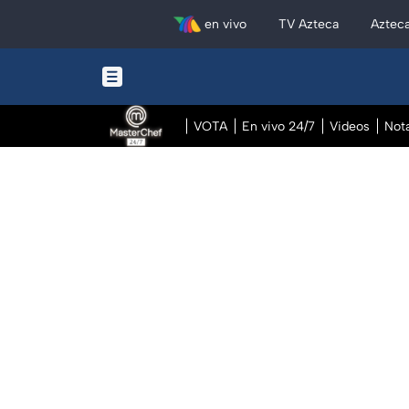
en vivo
TV Azteca
Aztec
VOTA
En vivo 24/7
Videos
Not