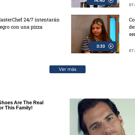
14:40
07 
asterChef 24/7 intentarán
Co
Negro con una pizza
de
se
3:33
07 
Ver más