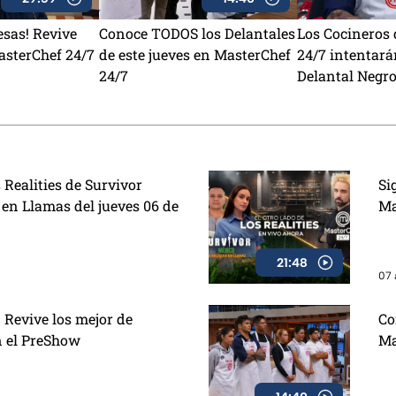
sas! Revive
Conoce TODOS los Delantales
Los Cocineros
asterChef 24/7
de este jueves en MasterChef
24/7 intentarán
24/7
Delantal Negro
 Realities de Survivor
Si
 en Llamas del jueves 06 de
Ma
21:48
07 
 Revive los mejor de
Co
n el PreShow
Ma