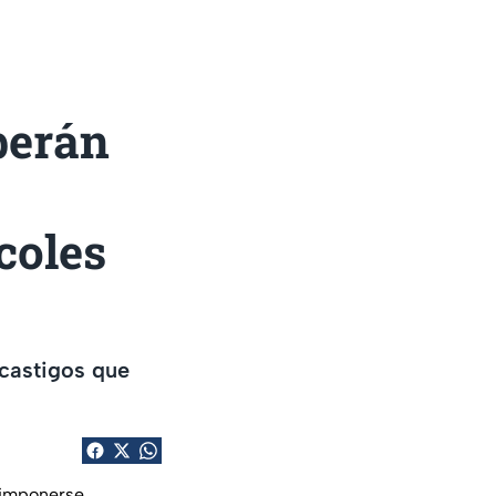
berán
coles
 castigos que
n imponerse