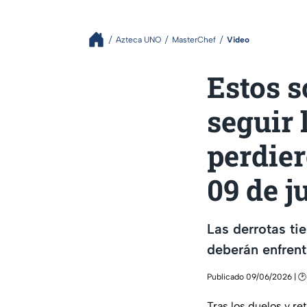
Azteca UNO
MasterChef
Video
Estos s
seguir 
perdier
09 de j
Las derrotas ti
deberán enfrent
Publicado 09/06/2026 | 🕑
Tras los duelos y re