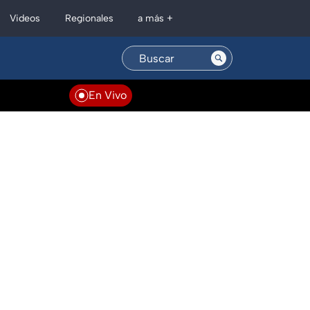
Regionales
Videos
a más +
En Vivo