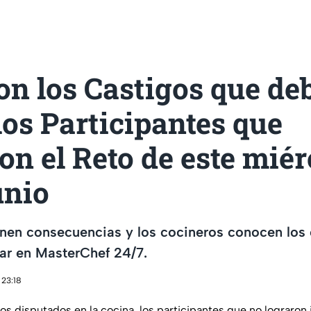
on los Castigos que de
los Participantes que
on el Reto de este miér
unio
enen consecuencias y los cocineros conocen los
ar en MasterChef 24/7.
 23:18
tos disputados en la cocina, los participantes que no lograro