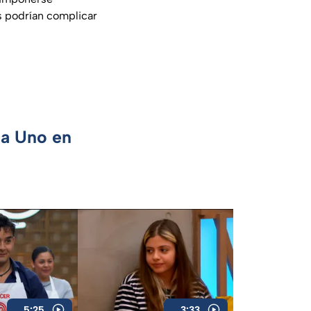
s podrían complicar
ca Uno en
5:25
3:33