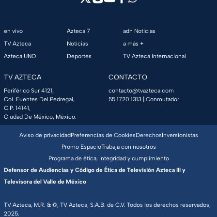
en vivo
Azteca 7
adn Noticias
TV Azteca
Noticias
a más +
Azteca UNO
Deportes
TV Azteca Internacional
TV AZTECA
CONTACTO
Periférico Sur 4121,
contacto@tvazteca.com
Col. Fuentes Del Pedregal,
55 1720 1313
| Conmutador
C.P. 14141,
Ciudad De México, México.
Aviso de privacidad
Preferencias de Cookies
Derechos
Inversionistas
Promo Espacio
Trabaja con nosotros
Programa de ética, integridad y cumplimiento
Defensor de Audiencias y Código de Ética de Televisión Azteca III y
Televisora del Valle de México
TV Azteca, M.R. & ©, TV Azteca, S.A.B. de C.V. Todos los derechos reservados,
2025.