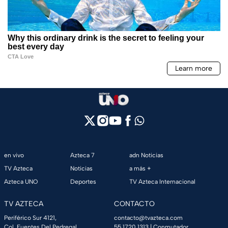
en vivo
Azteca 7
adn Noticias
TV Azteca
Noticias
a más +
Azteca UNO
Deportes
TV Azteca Internacional
TV AZTECA
CONTACTO
Periférico Sur 4121,
contacto@tvazteca.com
Col. Fuentes Del Pedregal,
55 1720 1313
| Conmutador