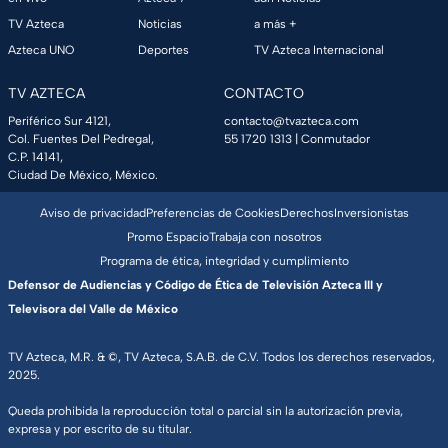
TV Azteca
Noticias
a más +
Azteca UNO
Deportes
TV Azteca Internacional
TV AZTECA
CONTACTO
Periférico Sur 4121,
contacto@tvazteca.com
Col. Fuentes Del Pedregal,
55 1720 1313
| Conmutador
C.P. 14141,
Ciudad De México, México.
Aviso de privacidad
Preferencias de Cookies
Derechos
Inversionistas
Promo Espacio
Trabaja con nosotros
Programa de ética, integridad y cumplimiento
Defensor de Audiencias y Código de Ética de Televisión Azteca III y
Televisora del Valle de México
TV Azteca, M.R. & ©, TV Azteca, S.A.B. de C.V. Todos los derechos reservados,
2025.
Queda prohibida la reproducción total o parcial sin la autorización previa,
expresa y por escrito de su titular.