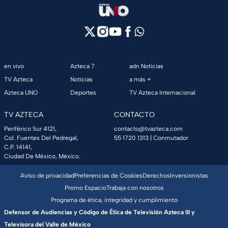
en vivo
Azteca 7
adn Noticias
TV Azteca
Noticias
a más +
Azteca UNO
Deportes
TV Azteca Internacional
TV AZTECA
CONTACTO
Periférico Sur 4121,
contacto@tvazteca.com
Col. Fuentes Del Pedregal,
55 1720 1313
| Conmutador
C.P. 14141,
Ciudad De México, México.
Aviso de privacidad
Preferencias de Cookies
Derechos
Inversionistas
Promo Espacio
Trabaja con nosotros
Programa de ética, integridad y cumplimiento
Defensor de Audiencias y Código de Ética de Televisión Azteca III y
Televisora del Valle de México