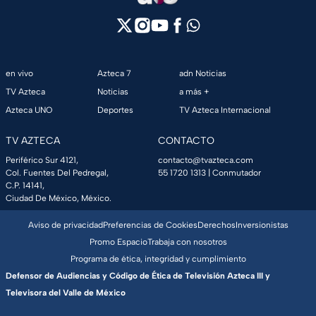
en vivo
Azteca 7
adn Noticias
TV Azteca
Noticias
a más +
Azteca UNO
Deportes
TV Azteca Internacional
TV AZTECA
CONTACTO
Periférico Sur 4121,
contacto@tvazteca.com
Col. Fuentes Del Pedregal,
55 1720 1313
| Conmutador
C.P. 14141,
Ciudad De México, México.
Aviso de privacidad
Preferencias de Cookies
Derechos
Inversionistas
Promo Espacio
Trabaja con nosotros
Programa de ética, integridad y cumplimiento
Defensor de Audiencias y Código de Ética de Televisión Azteca III y
Televisora del Valle de México