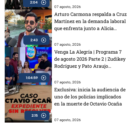
2:04
07 agosto, 2026
Arturo Carmona respalda a Cruz
Martínez en la demanda laboral
que enfrenta junto a Alicia
Villarreal: “Si se requiere que yo
2:43
esté presente, ahí voy a estar”
07 agosto, 2026
Venga La Alegría | Programa 7
de agosto 2026 Parte 2 | Zudikey
Rodríguez y Pato Araujo
regresan a Exatlón México, el
1:04:59
perrito Lauro nos visita y la
07 agosto, 2026
emoción del Sin Palabras
Exclusiva: inicia la audiencia de
uno de los policías implicados
en la muerte de Octavio Ocaña
2:15
07 agosto, 2026