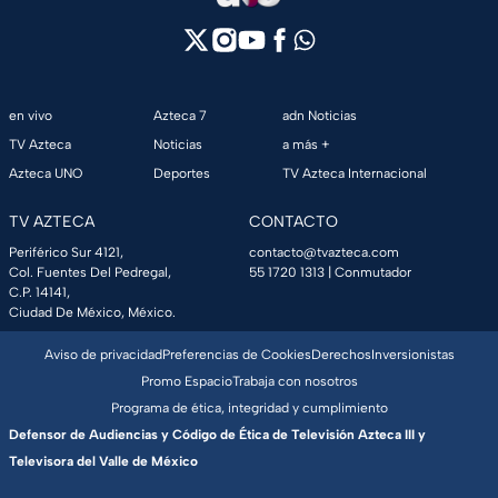
en vivo
Azteca 7
adn Noticias
TV Azteca
Noticias
a más +
Azteca UNO
Deportes
TV Azteca Internacional
TV AZTECA
CONTACTO
Periférico Sur 4121,
contacto@tvazteca.com
Col. Fuentes Del Pedregal,
55 1720 1313
| Conmutador
C.P. 14141,
Ciudad De México, México.
Aviso de privacidad
Preferencias de Cookies
Derechos
Inversionistas
Promo Espacio
Trabaja con nosotros
Programa de ética, integridad y cumplimiento
Defensor de Audiencias y Código de Ética de Televisión Azteca III y
Televisora del Valle de México