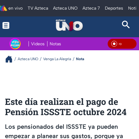
en vivo
TV Azteca
Azteca UNO
Azteca 7
Deportes
Notic
Videos
Notas
En Vi
Azteca UNO
Venga La Alegría
Nota
Este día realizan el pago de
Pensión ISSSTE octubre 2024
Los pensionados del ISSSTE ya pueden
empezar a planear sus gastos, porque ya