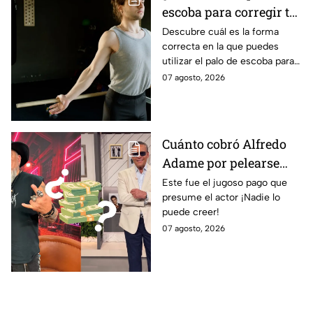
escoba para corregir tu
postura y eliminar la
Descubre cuál es la forma
correcta en la que puedes
joroba?
utilizar el palo de escoba para
corregir completamente tu
07 agosto, 2026
postura y eliminar la joroba
con ejercicios
Cuánto cobró Alfredo
Adame por pelearse
con Carlos Trejo en
Este fue el jugoso pago que
presume el actor ¡Nadie lo
Ring Royale
puede creer!
07 agosto, 2026