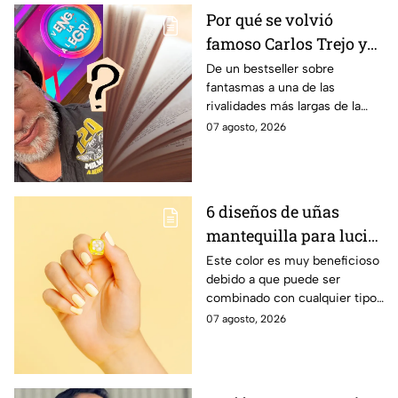
Por qué se volvió
famoso Carlos Trejo y
cómo nació el
De un bestseller sobre
fantasmas a una de las
problema de antaño
rivalidades más largas de la
que tiene con Alfredo
televisión mexicana
07 agosto, 2026
Adame
6 diseños de uñas
mantequilla para lucir
hermosa este verano
Este color es muy beneficioso
debido a que puede ser
combinado con cualquier tipo
de prenda.
07 agosto, 2026