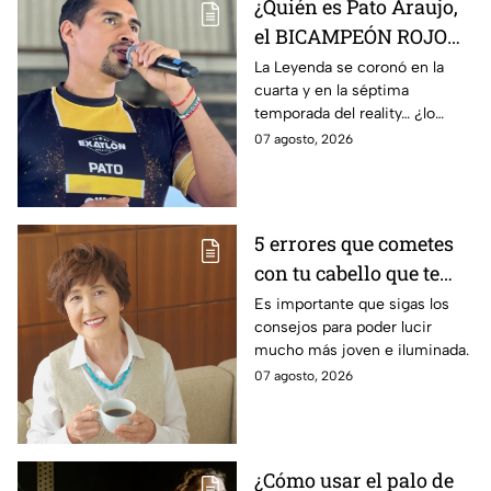
¿Quién es Pato Araujo,
el BICAMPEÓN ROJO
que regresa en la
La Leyenda se coronó en la
cuarta y en la séptima
décima temporada de
temporada del reality… ¿lo
Exatlón México?
volverá a hacer?
07 agosto, 2026
5 errores que cometes
con tu cabello que te
hacen parecer mucho
Es importante que sigas los
consejos para poder lucir
mayor
mucho más joven e iluminada.
07 agosto, 2026
¿Cómo usar el palo de