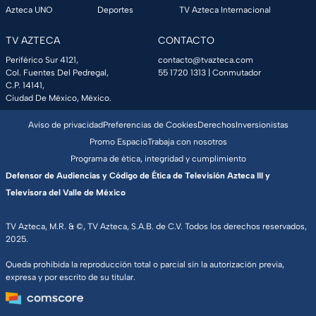
Azteca UNO
Deportes
TV Azteca Internacional
TV AZTECA
CONTACTO
Periférico Sur 4121,
contacto@tvazteca.com
Col. Fuentes Del Pedregal,
55 1720 1313
| Conmutador
C.P. 14141,
Ciudad De México, México.
Aviso de privacidad
Preferencias de Cookies
Derechos
Inversionistas
Promo Espacio
Trabaja con nosotros
Programa de ética, integridad y cumplimiento
Defensor de Audiencias y Código de Ética de Televisión Azteca III y
Televisora del Valle de México
TV Azteca, M.R. & ©, TV Azteca, S.A.B. de C.V. Todos los derechos reservados,
2025.
Queda prohibida la reproducción total o parcial sin la autorización previa,
expresa y por escrito de su titular.