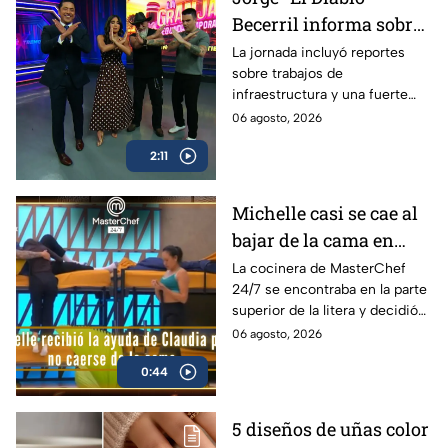
Becerril informa sobre
afectaciones viales y
La jornada incluyó reportes
sobre trabajos de
un incidente fatal en
infraestructura y una fuerte
Azcapotzalco
movilización de los cuerpos de
06 agosto, 2026
emergencia.
2:11
Michelle casi se cae al
bajar de la cama en
MasterChef 24/7, pero
La cocinera de MasterChef
24/7 se encontraba en la parte
así fue auxiliada por
superior de la litera y decidió
Claudia (VIDEO)
bajar sin apoyarse en la
06 agosto, 2026
escalera.
0:44
5 diseños de uñas color