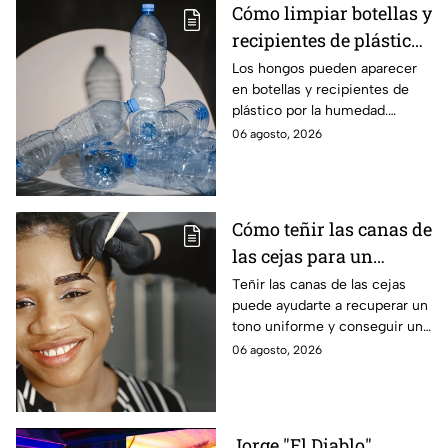
Cómo limpiar botellas y
recipientes de plástico
con hongos
Los hongos pueden aparecer
en botellas y recipientes de
plástico por la humedad.
Aprende cómo limpiarlos
06 agosto, 2026
correctamente y cuándo es
mejor reemplazarlos.
Cómo teñir las canas de
las cejas para un
acabado natural
Teñir las canas de las cejas
puede ayudarte a recuperar un
tono uniforme y conseguir una
mirada más natural y
06 agosto, 2026
rejuvenecida sin endurecer las
facciones.
Jorge "El Diablo"