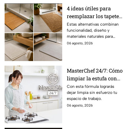
4 ideas útiles para
reemplazar los tapetes
de baño por opciones
Estas alternativas combinan
funcionalidad, diseño y
más naturales y
materiales naturales para
aesthetics
renovar tu baño.
06 agosto, 2026
MasterChef 24/7: Cómo
limpiar la estufa con
bicarbonato y limón
Con esta fórmula lograrás
dejar limpia sin esfuerzo tu
espacio de trabajo.
06 agosto, 2026