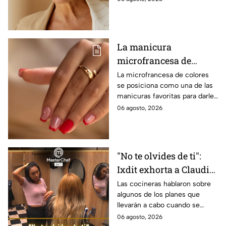
opciones que favorecen las
facciones y nunca pasan de
moda.
La manicura
microfrancesa de
colores que es
La microfrancesa de colores
se posiciona como una de las
tendencia
manicuras favoritas para darle
un toque divertido, delicado y
06 agosto, 2026
moderno a las uñas, sin perder
elegancia.
"No te olvides de ti":
Ixdit exhorta a Claudia
a celebrar su
Las cocineras hablaron sobre
algunos de los planes que
cumpleaños cuando
llevarán a cabo cuando se
salga de MasterChef
termine la competencia
06 agosto, 2026
24/7 (VIDEO)