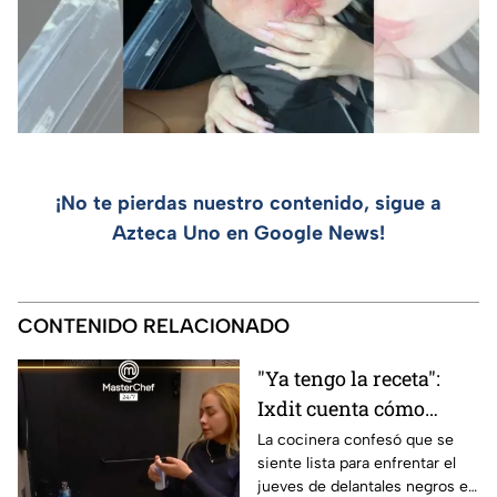
¡No te pierdas nuestro contenido, sigue a
Azteca Uno en Google News!
CONTENIDO RELACIONADO
"Ya tengo la receta":
Ixdit cuenta cómo
triunfará este viernes 6
La cocinera confesó que se
siente lista para enfrentar el
de agosto en
jueves de delantales negros en