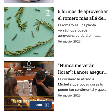
5 formas de aprovechar
el romero más allá de
la cocina
El romero es una planta
versátil que puede
aprovecharse de distintas
maneras en el hogar, desde la
06 agosto, 2026
limpieza hasta el cuidado
personal y otros usos
cotidianos.
"Nunca me verán
llorar": Lancer asegura
que nadie verá su lado
El cocinero le afirmó a
Michelle que pocas cosas lo
más sensible en
ponen tan sentimental y que
MasterChef 24/7
es incapaz de llorar
06 agosto, 2026
(VIDEO)
2:00