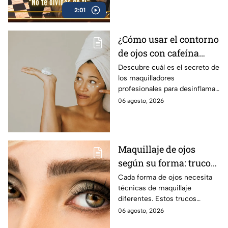
culinaria
2:01
¿Cómo usar el contorno
de ojos con cafeína
para desinflamar
Descubre cuál es el secreto de
los maquilladores
párpados encapotados?
profesionales para desinflamar
los párpados encapotados con
06 agosto, 2026
una crema de contorno de
ojos con cafeína
Maquillaje de ojos
según su forma: trucos
para realzar la mirada
Cada forma de ojos necesita
técnicas de maquillaje
diferentes. Estos trucos
ayudan a abrir, elevar, suavizar
06 agosto, 2026
o intensificar la mirada de