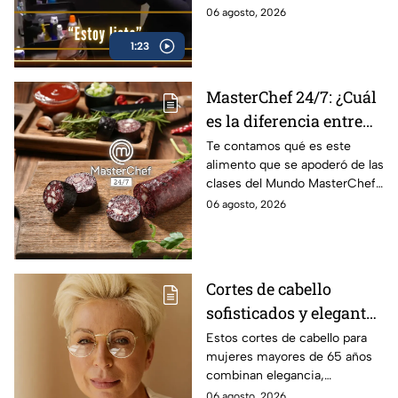
MasterChef 24/7
MasterChef 24/7.
06 agosto, 2026
(VIDEO)
1:23
MasterChef 24/7: ¿Cuál
es la diferencia entre
morcilla y moronga?
Te contamos qué es este
alimento que se apoderó de las
clases del Mundo MasterChef
24/7.
06 agosto, 2026
Cortes de cabello
sofisticados y elegantes
para mujeres mayores
Estos cortes de cabello para
mujeres mayores de 65 años
de 65 años
combinan elegancia,
comodidad y estilo, con
06 agosto, 2026