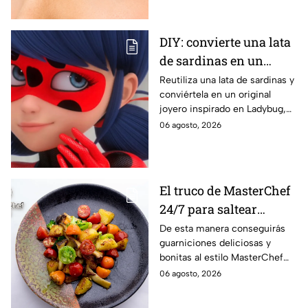
manera favorecedora.
DIY: convierte una lata
de sardinas en un
joyero inspirado en
Reutiliza una lata de sardinas y
conviértela en un original
Ladybug
joyero inspirado en Ladybug,
perfecto para guardar tus
06 agosto, 2026
accesorios de forma creativa y
sencilla.
El truco de MasterChef
24/7 para saltear
verduras crujientes y
De esta manera conseguirás
guarniciones deliciosas y
con mucho color
bonitas al estilo MasterChef
24/7.
06 agosto, 2026