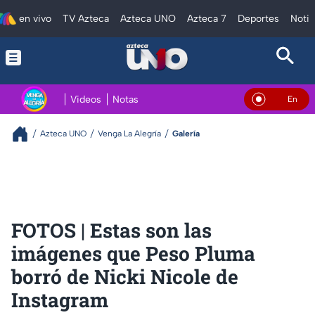
en vivo
TV Azteca
Azteca UNO
Azteca 7
Deportes
Notic
Videos
Notas
En Vivo
Azteca UNO
Venga La Alegría
Galería
FOTOS | Estas son las
imágenes que Peso Pluma
borró de Nicki Nicole de
Instagram