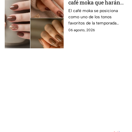
café moka que harán
lucir tus manos
El café moka se posiciona
como uno de los tonos
sofisticadas y elegantes
favoritos de la temporada
en los días nublados
gracias a su elegancia y
06 agosto, 2026
versatilidad con estos diseños
lograrás complementar tus
outfits hasta en los días
nublados sin perder un toque
de glamour.