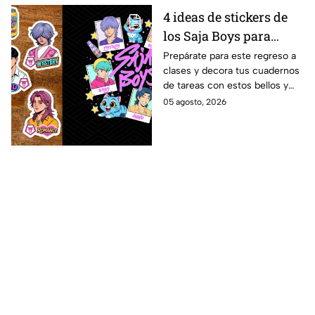
4 ideas de stickers de
los Saja Boys para
forrar libretas de tareas
Prepárate para este regreso a
clases y decora tus cuadernos
para este regreso a
de tareas con estos bellos y
clases
divertidos stickers de los Saja
05 agosto, 2026
Boys. ¡Mira las plantillas!