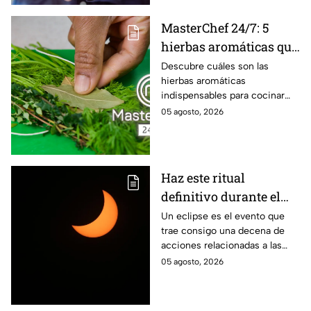
MasterChef 24/7: 5
hierbas aromáticas que
no pueden faltar en tu
Descubre cuáles son las
hierbas aromáticas
cocina para dar más
indispensables para cocinar
sabor a tus platillos
como en MasterChef 24/7.
05 agosto, 2026
Haz este ritual
definitivo durante el
eclipse de agosto para
Un eclipse es el evento que
trae consigo una decena de
encontrar el amor
acciones relacionadas a las
energías. Por eso se anima a
05 agosto, 2026
realizar este ritual para
encontrar el amor.