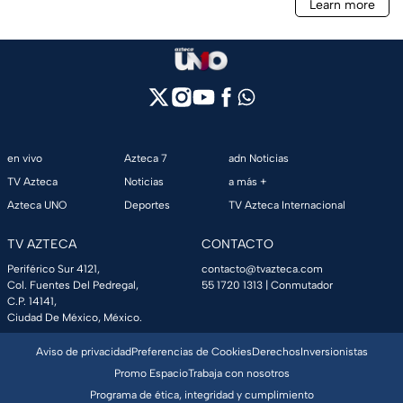
en vivo
Azteca 7
adn Noticias
TV Azteca
Noticias
a más +
Azteca UNO
Deportes
TV Azteca Internacional
TV AZTECA
CONTACTO
Periférico Sur 4121,
contacto@tvazteca.com
Col. Fuentes Del Pedregal,
55 1720 1313
| Conmutador
C.P. 14141,
Ciudad De México, México.
Aviso de privacidad
Preferencias de Cookies
Derechos
Inversionistas
Promo Espacio
Trabaja con nosotros
Programa de ética, integridad y cumplimiento