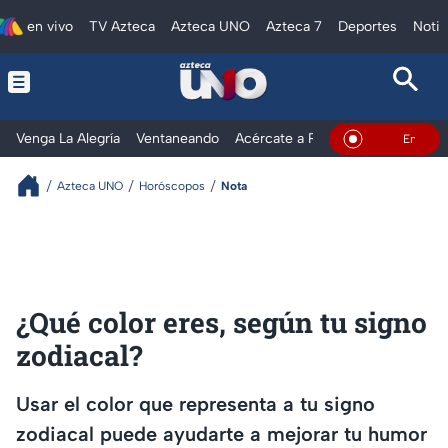
en vivo
TV Azteca
Azteca UNO
Azteca 7
Deportes
Notic
Venga La Alegría
Ventaneando
Acércate a Rocío
Al Extremo
En Vivo
Azteca UNO
Horóscopos
Nota
¿Qué color eres, según tu signo
zodiacal?
Usar el color que representa a tu signo
zodiacal puede ayudarte a mejorar tu humor