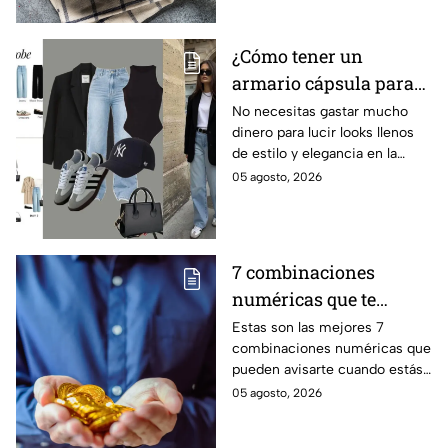
¿Cómo tener un
armario cápsula para
este regreso a clases
No necesitas gastar mucho
dinero para lucir looks llenos
2026? Lucirás
de estilo y elegancia en la
sofisticada y elegante
escuela, solo prendas básicas
05 agosto, 2026
con prendas básicas
que aquí te compartiremos.
sin gastar mucho
dinero
7 combinaciones
numéricas que te
avisan que un milagro
Estas son las mejores 7
combinaciones numéricas que
económico está en
pueden avisarte cuando estás
camino
a punto de vivir un milagro en
05 agosto, 2026
el aspecto financiero y recibir
riqueza