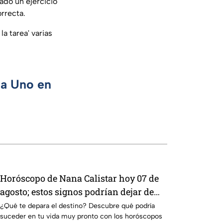
ado un ejercicio
rrecta.
a tarea' varias
ca Uno en
Horóscopo de Nana Calistar hoy 07 de
agosto; estos signos podrían dejar de
estar solteros más pronto de lo que
¿Qué te depara el destino? Descubre qué podría
suceder en tu vida muy pronto con los horóscopos
imaginan y recibir propuestas