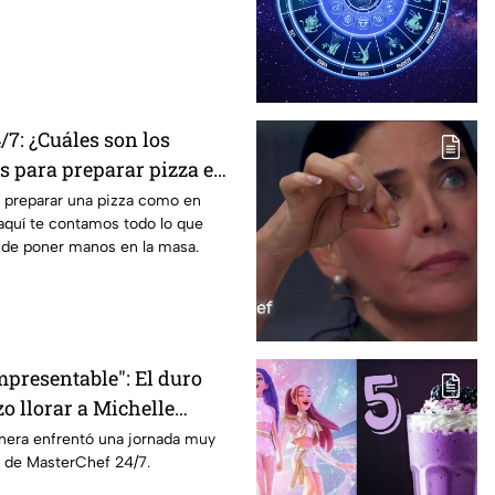
7: ¿Cuáles son los
s para preparar pizza en
e preparar una pizza como en
aquí te contamos todo lo que
 de poner manos en la masa.
mpresentable": El duro
o llorar a Michelle
terChef 24/7
inera enfrentó una jornada muy
 de MasterChef 24/7.