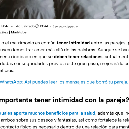
 18:46
| Actualizado 🕑 13:44
1 minuto lectura
zález | Marktube
o o el matrimonio es común
tener intimidad
entre las parejas,
busca demostrar amor más allá de las palabras. Aunque se ha
mento indicado en que se
deben tener relaciones
, actualment
 dudas e inseguridades previo a este gran paso, mejorará la co
eficios.
WhatsApp: Así puedes leer los mensajes que borró tu pareja.
mportante tener intimidad con la pareja
xuales aporta muchos beneficios para la salud
, además que in
ambos sobre sus deseos y fantasías, así como fortalece la rel
ontacto físico es necesario dentro de una relación para mante