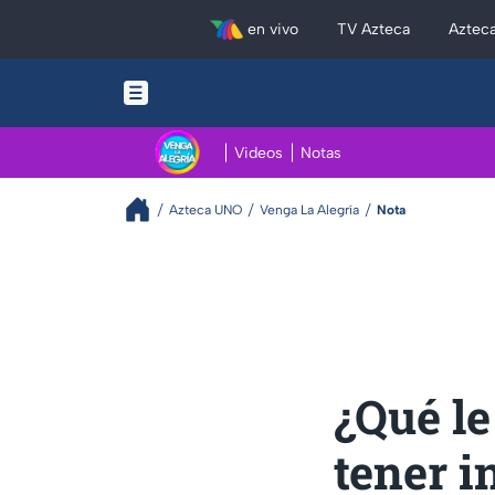
en vivo
TV Azteca
Aztec
Videos
Notas
Azteca UNO
Venga La Alegría
Nota
¿Qué le
tener 