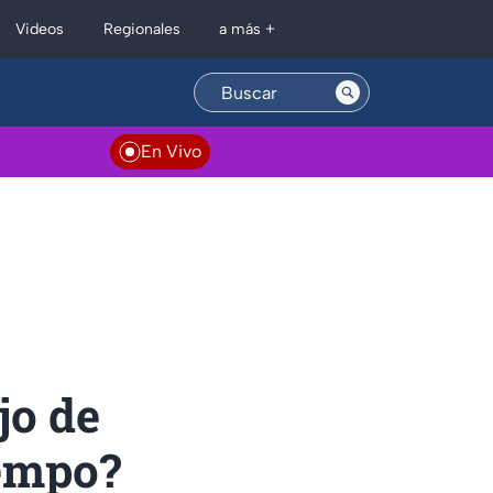
Regionales
Videos
a más +
En Vivo
jo de
iempo?