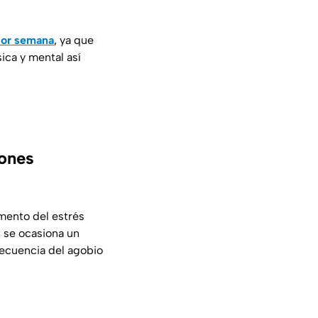
por semana
, ya que
sica y mental así
iones
mento del estrés
, se ocasiona un
secuencia del agobio