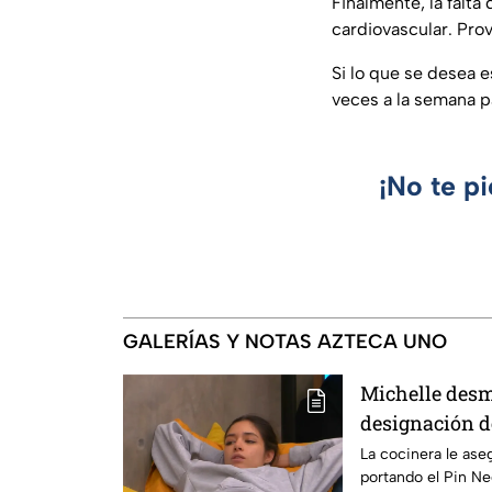
Finalmente, la falt
cardiovascular. Pro
Si lo que se desea e
veces a la semana pa
¡No te p
GALERÍAS Y NOTAS AZTECA UNO
Michelle desm
designación d
integrante de 
La cocinera le ase
portando el Pin N
24/7