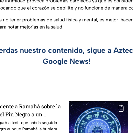
a de intimidad provoca problemas cardíacos ya que es consider
vocando que el corazón se debilite y no funcione de manera co
s no tener problemas de salud física y mental, es mejor ‘hacer l
ra notar mejorías en la salud.
ierdas nuestro contenido, sigue a Azte
Google News!
iente a Ramahá sobre la
el Pin Negro a un
las "Divas" en MasterChef
guró a Ixdit que habría seguido
egro aunque Ramahá la hubiera