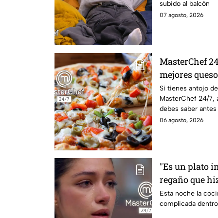
subido al balcón
07 agosto, 2026
MasterChef 24/
mejores queso
casa?
Si tienes antojo d
MasterChef 24/7, 
debes saber antes
06 agosto, 2026
"Es un plato i
regaño que hiz
dentro de Mas
Esta noche la coc
complicada dentro