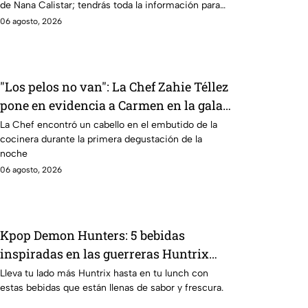
de Nana Calistar; tendrás toda la información para
laborales
afrontar el futuro.
06 agosto, 2026
"Los pelos no van": La Chef Zahie Téllez
pone en evidencia a Carmen en la gala
de mandiles negros de MasterChef 24/7
La Chef encontró un cabello en el embutido de la
cocinera durante la primera degustación de la
noche
06 agosto, 2026
Kpop Demon Hunters: 5 bebidas
inspiradas en las guerreras Huntrix
para llevar a la escuela este regreso a
Lleva tu lado más Huntrix hasta en tu lunch con
estas bebidas que están llenas de sabor y frescura.
clases 2026; son saludables y deliciosas