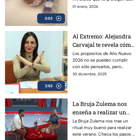
las malas energías
01 enero, 2026
3:03
Al Extremo: Alejandra
Carvajal te revela cómo
se pueden cumplir tus
Los propósitos de Año Nuevo
2026 no se pueden cumplir
propósitos, deseos y
con sólo pensarlos, pero
metas para este Año
Alejandra Carvajal te revela
30 diciembre, 2025
Nuevo 2026
cómo llegar a tus metas
2:53
La Bruja Zulema nos
enseña a realizar un
ritual para este verano
La Bruja Zulema nos trae un
ritual muy bueno para realizar
este verano. Checa los pasos a