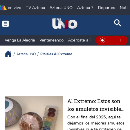
en vivo
TV Azteca
Azteca UNO
Azteca 7
Deportes
Notic
Venga La Alegría
Ventaneando
Acércate a Rocío
Al Extremo
En Vivo
Azteca UNO
Rituales Al Extremo
Al Extremo: Estos son
los amuletos invisibles
que te protegen de las
Con el final del 2025, aquí te
dejamos los mejores amuletos
malas energías
invisibles que te protegen de