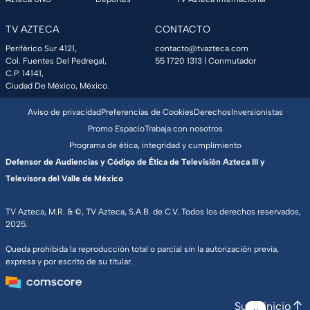
TV AZTECA
CONTACTO
Periférico Sur 4121,
contacto@tvazteca.com
Col. Fuentes Del Pedregal,
55 1720 1313
| Conmutador
C.P. 14141,
Ciudad De México, México.
Aviso de privacidad
Preferencias de Cookies
Derechos
Inversionistas
Promo Espacio
Trabaja con nosotros
Programa de ética, integridad y cumplimiento
Defensor de Audiencias y Código de Ética de Televisión Azteca III y
Televisora del Valle de México
TV Azteca, M.R. & ©, TV Azteca, S.A.B. de C.V. Todos los derechos reservados,
2025.
Queda prohibida la reproducción total o parcial sin la autorización previa,
expresa y por escrito de su titular.
Subir inicio