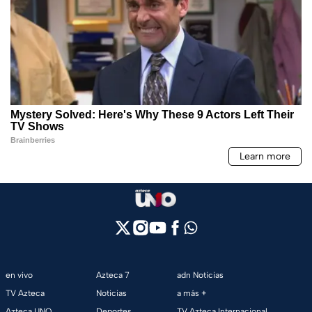
en vivo
Azteca 7
adn Noticias
TV Azteca
Noticias
a más +
Azteca UNO
Deportes
TV Azteca Internacional