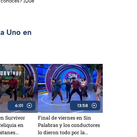
os conoces? ¡Qué
ca Uno en
6:01
13:58
en Survivor
Final de viernes en Sin
eliquia en
Palabras y los conductores
pitanes
lo dieron todo por la