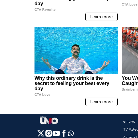
en vivo
TV Azte
Azteca 