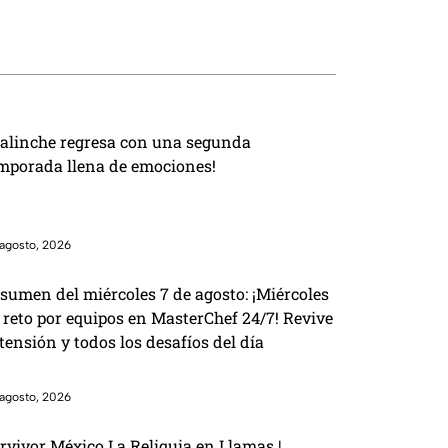
 equipos y Rey
victoria
la de su salida
alinche regresa con una segunda
mporada llena de emociones!
agosto, 2026
sumen del miércoles 7 de agosto: ¡Miércoles
 reto por equipos en MasterChef 24/7! Revive
 tensión y todos los desafíos del día
agosto, 2026
rvivor México La Reliquia en Llamas |