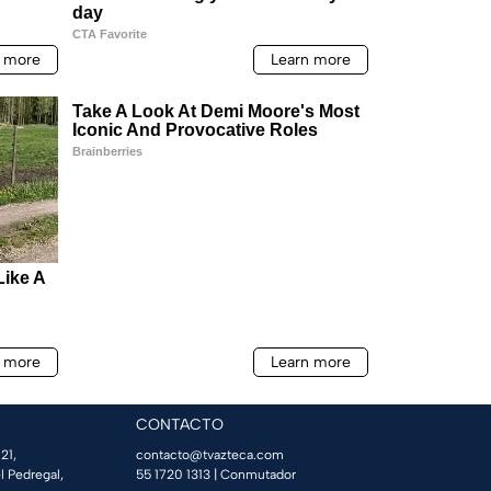
CONTACTO
21,
contacto@tvazteca.com
l Pedregal,
55 1720 1313
| Conmutador