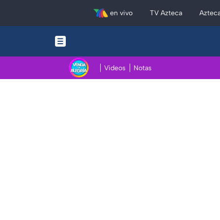
en vivo
TV Azteca
Aztec
Videos
Notas