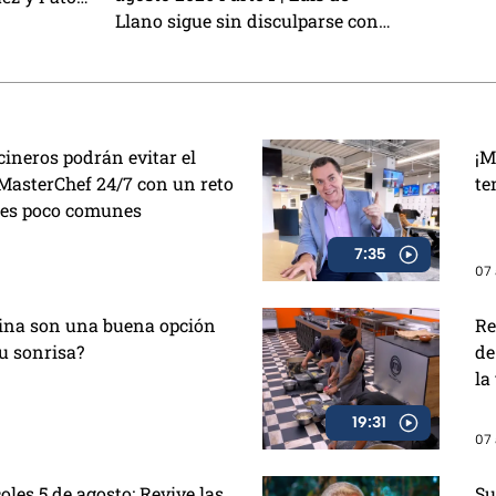
CAMBIAN de
Llano sigue sin disculparse con
 a Exatlón
Grupero hab
Sasha Sokol, Arturo Carmona
to Lauro nos
habla de su hija Melenie y
ión del Sin
preparamos unas ricas alitas BBQ
con café
cineros podrán evitar el
¡M
MasterChef 24/7 con un reto
te
tes poco comunes
7:35
07 
esina son una buena opción
Re
u sonrisa?
de
la
19:31
07 
les 5 de agosto: Revive las
Su