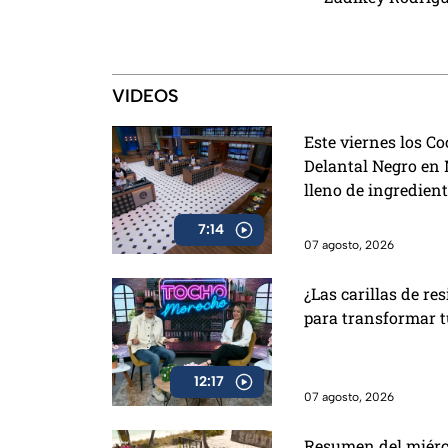
Araujo regresan
México, el perri
visita y la emoc
Palabras
VIDEOS
Este viernes los Co
Delantal Negro en 
lleno de ingredien
7:14
07 agosto, 2026
¿Las carillas de r
para transformar t
12:17
07 agosto, 2026
Resumen del miérco