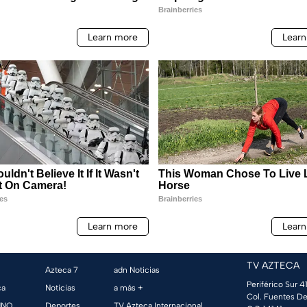
TV AZTECA
Azteca 7
adn Noticias
Periférico Sur 41
ca
Noticias
a más +
Col. Fuentes De
UNO
Deportes
TV Azteca Internacional