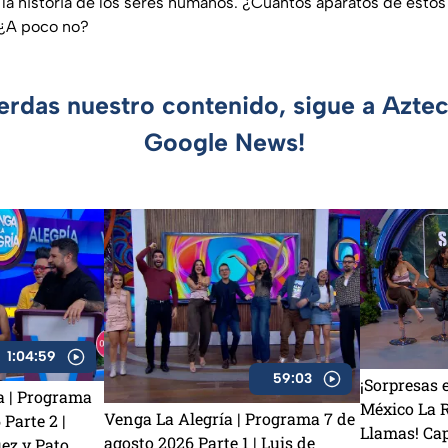
n la historia de los seres humanos. ¿Cuántos aparatos de est
 ¿A poco no?
ierdas nuestro contenido, sigue a Azte
Google News!
1:04:59
59:03
¡Sorpresas 
a | Programa
México La R
Venga La Alegría | Programa 7 de
 Parte 2 |
Llamas! Ca
agosto 2026 Parte 1 | Luis de
ez y Pato