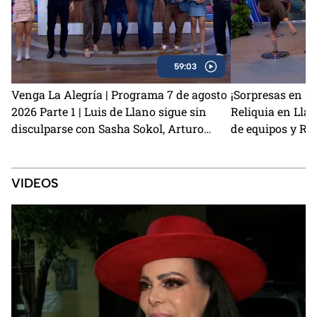
59:03
Venga La Alegría | Programa 7 de agosto
¡Sorpresas en S
2026 Parte 1 | Luis de Llano sigue sin
Reliquia en Ll
disculparse con Sasha Sokol, Arturo
de equipos y Re
Carmona habla de su hija Melenie y
salida
preparamos unas ricas alitas BBQ con
café
VIDEOS