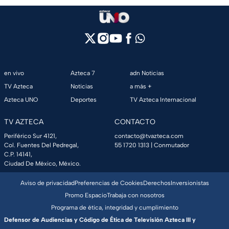
en vivo
Azteca 7
adn Noticias
TV Azteca
Noticias
a más +
Azteca UNO
Deportes
TV Azteca Internacional
TV AZTECA
CONTACTO
Periférico Sur 4121,
contacto@tvazteca.com
Col. Fuentes Del Pedregal,
55 1720 1313
| Conmutador
C.P. 14141,
Ciudad De México, México.
Aviso de privacidad
Preferencias de Cookies
Derechos
Inversionistas
Promo Espacio
Trabaja con nosotros
Programa de ética, integridad y cumplimiento
Defensor de Audiencias y Código de Ética de Televisión Azteca III y