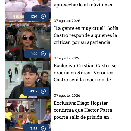
aprovecharlo al máximo en
MasterChef 24/7
1:34
07 agosto, 2026
“La gente es muy cruel”; Sofía
Castro responde a quienes la
critican por su apariencia
1:22
07 agosto, 2026
Exclusiva: Cristian Castro se
gradúa en 5 días; ¡Verónica
Castro será la madrina de
generación!
4:07
07 agosto, 2026
Exclusiva: Diego Hopster
confirma que Héctor Parra
podría salir de prisión en
“cualquier día” y muestra su
7:53
apoyo a Daniela en MasterChef