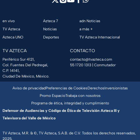
en vivo
Azteca 7
adn Noticias
TV Azteca
Noticias
a más +
Azteca UNO
Deportes
TV Azteca Internacional
TV AZTECA
CONTACTO
Periférico Sur 4121,
contacto@tvazteca.com
Col. Fuentes Del Pedregal,
55 1720 1313
| Conmutador
C.P. 14141,
Ciudad De México, México.
Aviso de privacidad
Preferencias de Cookies
Derechos
Inversionistas
Promo Espacio
Trabaja con nosotros
Programa de ética, integridad y cumplimiento
Defensor de Audiencias y Código de Ética de Televisión Azteca III y
Televisora del Valle de México
TV Azteca, M.R. & ©, TV Azteca, S.A.B. de C.V. Todos los derechos reservados,
2025.