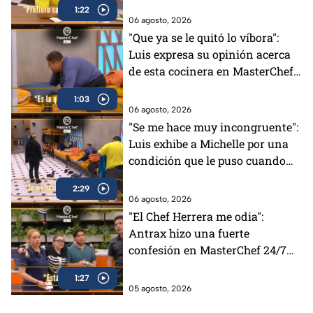
1:22
06 agosto, 2026
"Que ya se le quitó lo víbora":
Luis expresa su opinión acerca
de esta cocinera en MasterChef
24/7 (VIDEO)
1:03
06 agosto, 2026
"Se me hace muy incongruente":
Luis exhibe a Michelle por una
condición que le puso cuando
tenía el Pin Negro (VIDEO)
2:29
06 agosto, 2026
"El Chef Herrera me odia":
Antrax hizo una fuerte
confesión en MasterChef 24/7
(VIDEO)
1:27
05 agosto, 2026