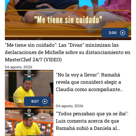
2:00
"Me tiene sin cuidado": Las "Divas" minimizan las
declaraciones de Michelle sobre su distanciamiento en
MasterChef 24/7 (VIDEO)
06 agosto, 2026
"No la voy a llevar": Ramahá
revela que consideró elegir a
Claudia como acompañante
para su salida del Mundo
8:07
MasterChef (VIDEO)
06 agosto, 2026
"Todos pensaban que ya se iba":
Luis comenta acerca de que
Ramahá subió a Daniela al
balcón en MasterChef 24/7