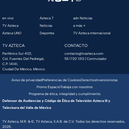
en vivo
Azteca 7
adn Noticias
TV Azteca
Noticias
a más +
Azteca UNO
Deportes
TV Azteca Internacional
TV AZTECA
CONTACTO
Periférico Sur 4121,
contacto@tvazteca.com
Col. Fuentes Del Pedregal,
55 1720 1313
| Conmutador
C.P. 14141,
Ciudad De México, México.
Aviso de privacidad
Preferencias de Cookies
Derechos
Inversionistas
Promo Espacio
Trabaja con nosotros
Programa de ética, integridad y cumplimiento
Defensor de Audiencias y Código de Ética de Televisión Azteca III y
Televisora del Valle de México
TV Azteca, M.R. & ©, TV Azteca, S.A.B. de C.V. Todos los derechos reservados,
2025.