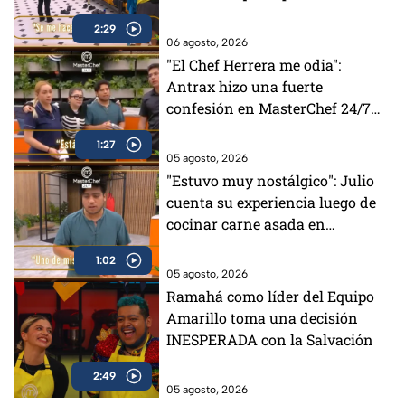
tenía el Pin Negro (VIDEO)
2:29
06 agosto, 2026
"El Chef Herrera me odia":
Antrax hizo una fuerte
confesión en MasterChef 24/7
(VIDEO)
1:27
05 agosto, 2026
"Estuvo muy nostálgico": Julio
cuenta su experiencia luego de
cocinar carne asada en
MasterChef 24/7 (VIDEO)
1:02
05 agosto, 2026
Ramahá como líder del Equipo
Amarillo toma una decisión
INESPERADA con la Salvación
2:49
05 agosto, 2026