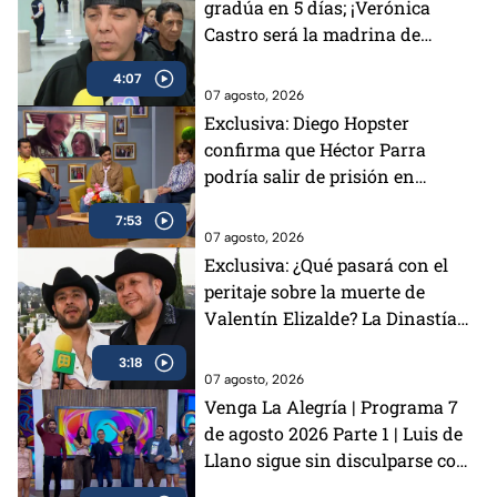
gradúa en 5 días; ¡Verónica
Castro será la madrina de
generación!
4:07
07 agosto, 2026
Exclusiva: Diego Hopster
confirma que Héctor Parra
podría salir de prisión en
“cualquier día” y muestra su
7:53
apoyo a Daniela en MasterChef
07 agosto, 2026
24/7
Exclusiva: ¿Qué pasará con el
peritaje sobre la muerte de
Valentín Elizalde? La Dinastía
responde
3:18
07 agosto, 2026
Venga La Alegría | Programa 7
de agosto 2026 Parte 1 | Luis de
Llano sigue sin disculparse con
Sasha Sokol, Arturo Carmona