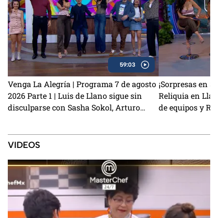
59:03
Venga La Alegría | Programa 7 de agosto
¡Sorpresas en S
2026 Parte 1 | Luis de Llano sigue sin
Reliquia en Ll
disculparse con Sasha Sokol, Arturo
de equipos y Re
Carmona habla de su hija Melenie y
salida
preparamos unas ricas alitas BBQ con
café
VIDEOS