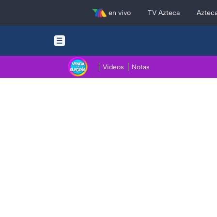
en vivo
TV Azteca
Aztec
Videos
Notas