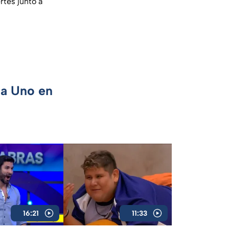
rtes junto a
ca Uno en
16:21
11:33