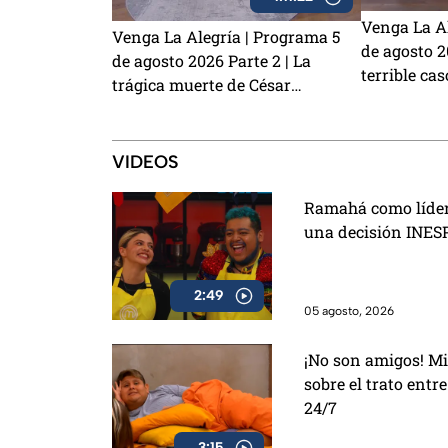
Venga La Al
Venga La Alegría | Programa 5
de agosto 20
de agosto 2026 Parte 2 | La
terrible cas
trágica muerte de César
¿Laura Zap
Gastélum, la emoción del Sin
demandar a
Palabras y los primeros detalles
de Charlie 
de La Granja VIP 2
VIDEOS
Ramahá como líder
una decisión INES
2:49
05 agosto, 2026
¡No son amigos! Mi
sobre el trato entr
24/7
3:15