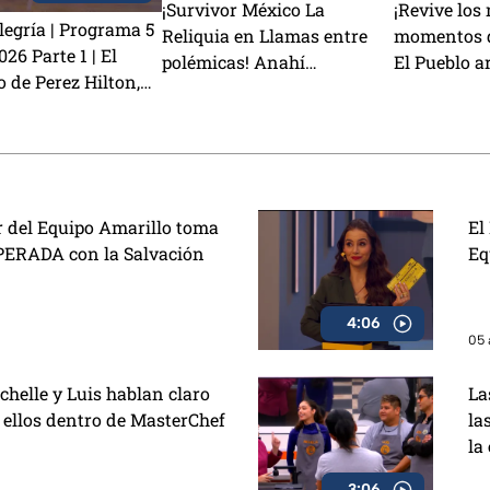
¡Survivor México La
¡Revive los
egría | Programa 5
Reliquia en Llamas entre
momentos d
26 Parte 1 | El
polémicas! Anahí
El Pueblo ar
o de Perez Hilton,
TRAICIONA a Sebastián y
la victoria
ata podría
Rey Grupero es nominado
 Kunno? y la visita
Zaa
 del Equipo Amarillo toma
El
PERADA con la Salvación
Eq
4:06
05 
chelle y Luis hablan claro
La
e ellos dentro de MasterChef
la
la
3:06