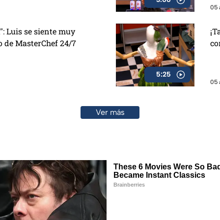
05 
": Luis se siente muy
¡T
 de MasterChef 24/7
co
5:25
05 
Ver más