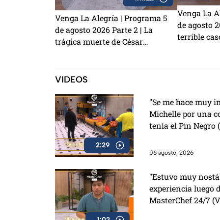
Venga La Al
Venga La Alegría | Programa 5
de agosto 20
de agosto 2026 Parte 2 | La
terrible cas
trágica muerte de César
¿Laura Zap
Gastélum, la emoción del Sin
demandar a
Palabras y los primeros detalles
de Charlie 
de La Granja VIP 2
VIDEOS
"Se me hace muy in
Michelle por una c
tenía el Pin Negro
2:29
06 agosto, 2026
"Estuvo muy nostál
experiencia luego 
MasterChef 24/7 (
1:02