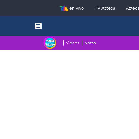
en vivo
TV Azteca
Aztec
Videos
Notas