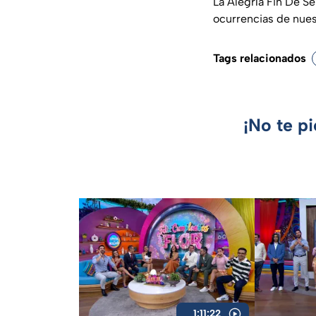
La Alegría Fin De S
ocurrencias de nue
Tags relacionados
¡No te p
1:11:22