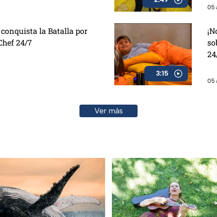
05 
conquista la Batalla por
¡N
Chef 24/7
so
24
3:15
05 
Ver más