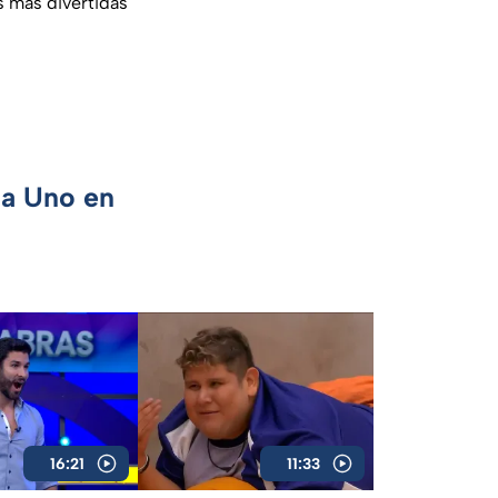
s más divertidas
ca Uno en
16:21
11:33