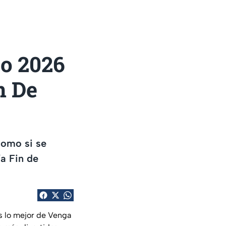
io 2026
n De
 como si se
ía Fin de
os lo mejor de Venga