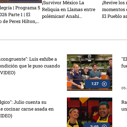
¡Survivor México La
¡Revive los
egría | Programa 5
Reliquia en Llamas entre
momentos d
26 Parte 1 | El
polémicas! Anahí
El Pueblo ar
o de Perez Hilton,
TRAICIONA a Sebastián y
la victoria
ata podría
Rey Grupero es nominado
 Kunno? y la visita
Zaa
congruente": Luis exhibe a
"E
ondición que le puso cuando
fu
 (VIDEO)
1:27
05 
gico": Julio cuenta su
Ra
de cocinar carne asada en
un
VIDEO)
2:49