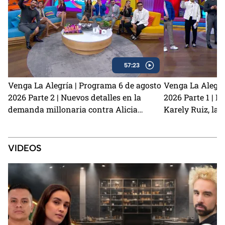
57:23
Venga La Alegría | Programa 6 de agosto
Venga La Alegrí
2026 Parte 2 | Nuevos detalles en la
2026 Parte 1 | N
demanda millonaria contra Alicia
Karely Ruiz, la 
Villarreal y Carlos Trejo como el primer
y cómo prevenir
Granjero confirmado para La Granja VIP
2
VIDEOS