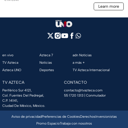
en vivo
Azteca 7
adn Noticias
TV Azteca
Noticias
a más +
Azteca UNO
Deportes
TV Azteca Internacional
TV AZTECA
CONTACTO
Periférico Sur 4121,
contacto@tvazteca.com
Col. Fuentes Del Pedregal,
55 1720 1313
| Conmutador
C.P. 14141,
Ciudad De México, México.
Aviso de privacidad
Preferencias de Cookies
Derechos
Inversionistas
Promo Espacio
Trabaja con nosotros