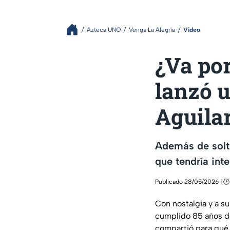
Azteca UNO
Venga La Alegría
Video
¿Va po
lanzó u
Aguila
Además de solt
que tendría inte
Publicado 28/05/2026 | 🕑
Con nostalgia y a s
cumplido 85 años de
compartió para qué 