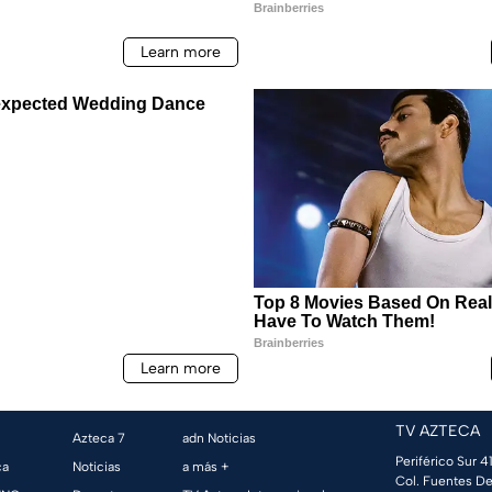
TV AZTECA
Azteca 7
adn Noticias
Periférico Sur 41
ca
Noticias
a más +
Col. Fuentes De