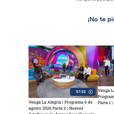
¡No te p
Venga La
57:23
Program
Venga La Alegría | Programa 6 de
Parte 1 
agosto 2026 Parte 2 | Nuevos
robo a K