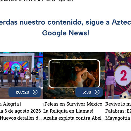
ierdas nuestro contenido, sigue a Azte
Google News!
1:07:20
5:30
 Alegría |
¡Peleas en Survivor México
Revive lo m
a 6 de agosto 2026
La Reliquia en Llamas!
Palabras: 
| Nuevos detalles del
Azalia explota contra Abel y
Mayagoitia 
arely Ruiz, la receta
Rey Grupero queda
dan todo p