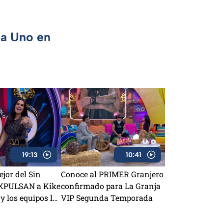
ca Uno en
19:13
10:41
ejor del Sin
Conoce al PRIMER Granjero
EXPULSAN a Kike
confirmado para La Granja
y los equipos lo
VIP Segunda Temporada
ara ganar