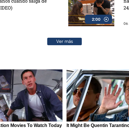
eaños cuando salga de
na
VIDEO)
24
2:00
06 
Ver más