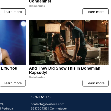
CONTACTO
21,
contacto@tvazteca.com
l Pedregal,
55 1720 1313
| Conmutador