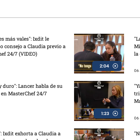
ado de res y cómo
eliminado
 estafas
 más vales": Ixdit le
"L
o consejo a Claudia previo a
Mi
hef 24/7 (VIDEO)
la
2:04
06 
duro": Lancer habla de su
"Y
 en MasterChef 24/7
tr
Ma
1:23
06 
": Ixdit exhorta a Claudia a
"N