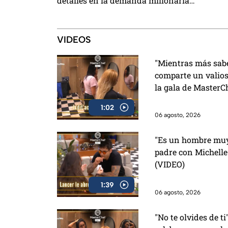
detalles en la demanda millonaria
de estof
contra Alicia Villarreal y Carlos
prevenir
Trejo como el primer Granjero
confirmado para La Granja VIP 2
VIDEOS
"Mientras más sabes
comparte un valios
la gala de MasterC
1:02
06 agosto, 2026
"Es un hombre muy 
padre con Michelle
(VIDEO)
1:39
06 agosto, 2026
"No te olvides de ti