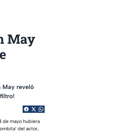
yn May
pe
n May reveló
iltro!
24 de mayo hubiera
ombita’ del actor,