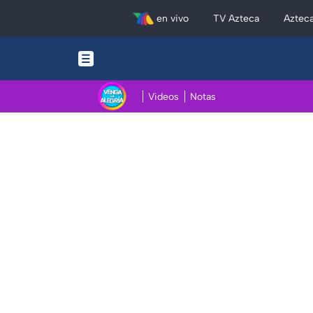
en vivo
TV Azteca
Aztec
Videos
Notas