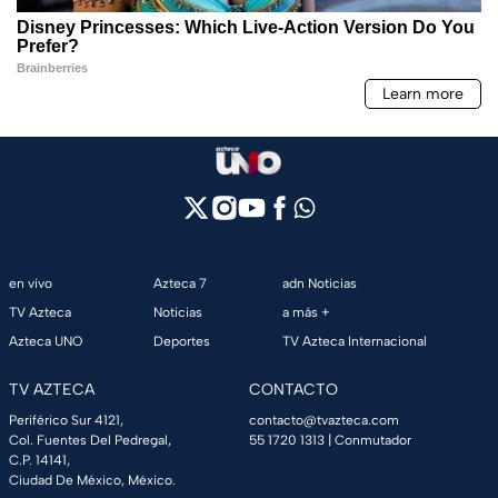
en vivo
Azteca 7
adn Noticias
TV Azteca
Noticias
a más +
Azteca UNO
Deportes
TV Azteca Internacional
TV AZTECA
CONTACTO
Periférico Sur 4121,
contacto@tvazteca.com
Col. Fuentes Del Pedregal,
55 1720 1313
| Conmutador
C.P. 14141,
Ciudad De México, México.