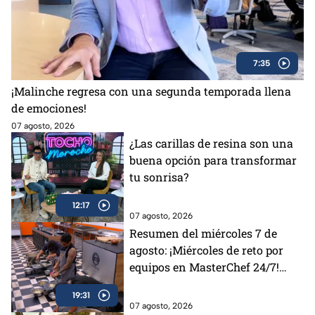
7:35
¡Malinche regresa con una segunda temporada llena
de emociones!
07 agosto, 2026
¿Las carillas de resina son una
buena opción para transformar
tu sonrisa?
12:17
07 agosto, 2026
Resumen del miércoles 7 de
agosto: ¡Miércoles de reto por
equipos en MasterChef 24/7!
Revive la tensión y todos los
19:31
desafíos del día
07 agosto, 2026