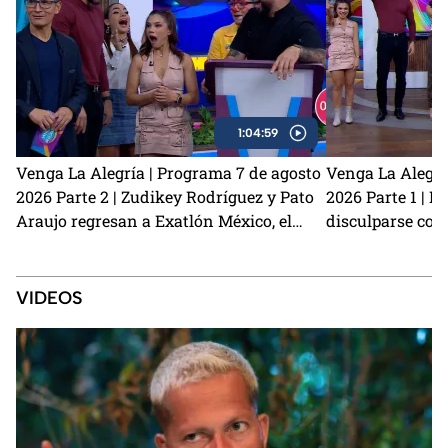
1:04:59
Venga La Alegría | Programa 7 de agosto
Venga La Alegrí
2026 Parte 2 | Zudikey Rodríguez y Pato
2026 Parte 1 | L
Araujo regresan a Exatlón México, el
disculparse con
perrito Lauro nos visita y la emoción del
Carmona habla d
Sin Palabras
preparamos unas
café
VIDEOS