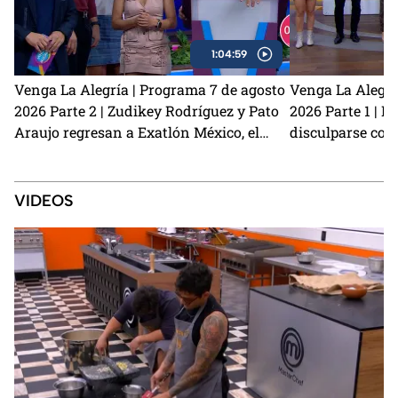
1:04:59
Venga La Alegría | Programa 7 de agosto
Venga La Alegrí
2026 Parte 2 | Zudikey Rodríguez y Pato
2026 Parte 1 | L
Araujo regresan a Exatlón México, el
disculparse con
perrito Lauro nos visita y la emoción del
Carmona habla d
Sin Palabras
preparamos unas
café
VIDEOS