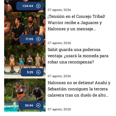
1:34:44
07 agosto, 2026
¡Tensión en el Concejo Tribal!
Warrior recibe a Jaguares y
Halcones y un mensaje
conmueve a todos
17:05
07 agosto, 2026
Sahit guarda una poderosa
ventaja: ¿usará la moneda para
robar una recompensa?
5:25
07 agosto, 2026
Halcones no se detiene! Anahí y
Sebastián consiguen la tercera
calavera tras un duelo de alto
impacto
36:46
07 agosto, 2026