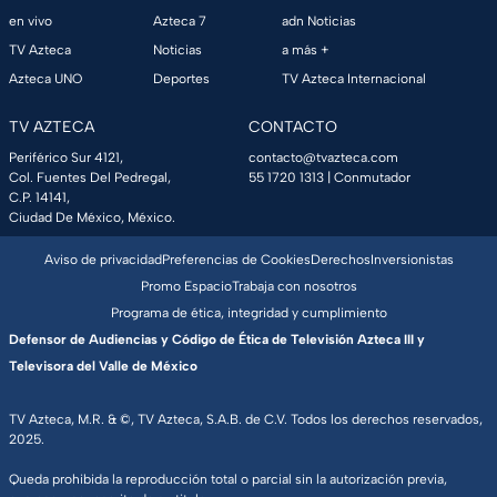
en vivo
Azteca 7
adn Noticias
TV Azteca
Noticias
a más +
Azteca UNO
Deportes
TV Azteca Internacional
TV AZTECA
CONTACTO
Periférico Sur 4121,
contacto@tvazteca.com
Col. Fuentes Del Pedregal,
55 1720 1313
| Conmutador
C.P. 14141,
Ciudad De México, México.
Aviso de privacidad
Preferencias de Cookies
Derechos
Inversionistas
Promo Espacio
Trabaja con nosotros
Programa de ética, integridad y cumplimiento
Defensor de Audiencias y Código de Ética de Televisión Azteca III y
Televisora del Valle de México
TV Azteca, M.R. & ©, TV Azteca, S.A.B. de C.V. Todos los derechos reservados,
2025.
Queda prohibida la reproducción total o parcial sin la autorización previa,