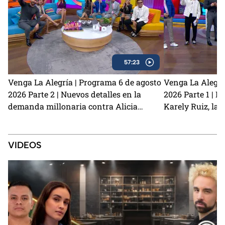
57:23
Venga La Alegría | Programa 6 de agosto
Venga La Alegrí
2026 Parte 2 | Nuevos detalles en la
2026 Parte 1 | N
demanda millonaria contra Alicia
Karely Ruiz, la 
Villarreal y Carlos Trejo como el primer
y cómo prevenir
Granjero confirmado para La Granja VIP
2
VIDEOS