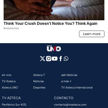
en vivo
Azteca 7
adn Noticias
TV Azteca
Noticias
a más +
Azteca UNO
Deportes
TV Azteca Internacional
TV AZTECA
CONTACTO
Periférico Sur 4121,
contacto@tvazteca.com