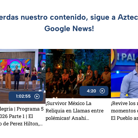
ierdas nuestro contenido, sigue a Azte
Google News!
4:20
1:02:55
¡Survivor México La
¡Revive los
egría | Programa 5
Reliquia en Llamas entre
momentos d
26 Parte 1 | El
polémicas! Anahí
El Pueblo ar
o de Perez Hilton,
TRAICIONA a Sebastián y
la victoria
ata podría
Rey Grupero es nominado