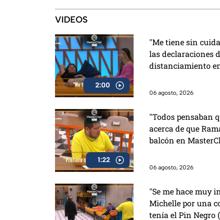
demandar a
Palabras y los primeros detalles
de Charlie 
de La Granja VIP 2
VIDEOS
"Me tiene sin cuid
las declaraciones d
distanciamiento e
2:00
06 agosto, 2026
"Todos pensaban qu
acerca de que Rama
balcón en MasterC
1:22
06 agosto, 2026
"Se me hace muy in
Michelle por una c
tenía el Pin Negro