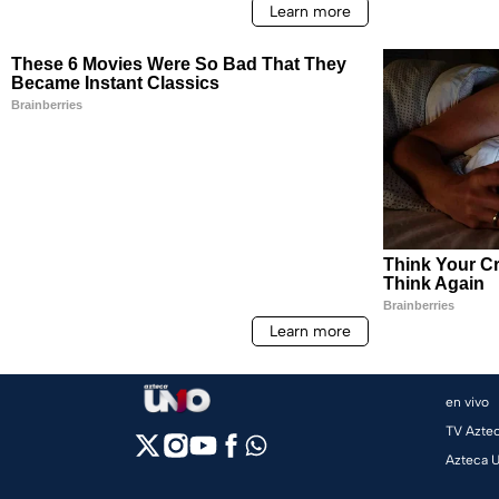
en vivo
TV Azte
Azteca 