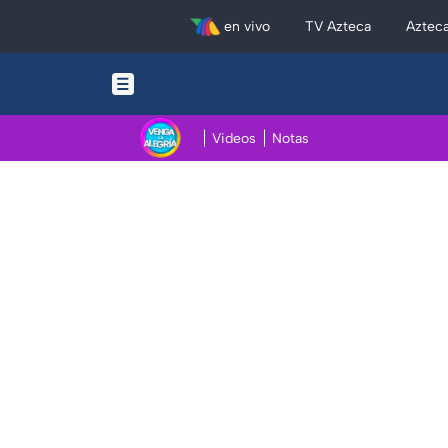
en vivo
TV Azteca
Aztec
Videos
Notas