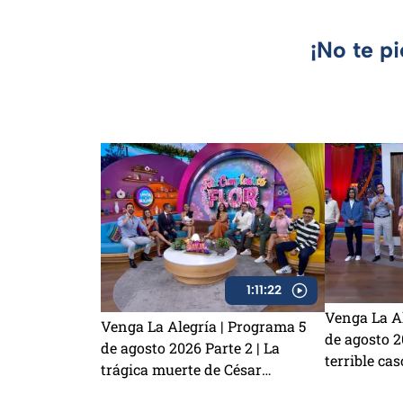
¡No te p
1:11:22
Venga La Al
Venga La Alegría | Programa 5
de agosto 20
de agosto 2026 Parte 2 | La
terrible cas
trágica muerte de César
¿Laura Zap
Gastélum, la emoción del Sin