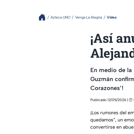
Azteca UNO
Venga La Alegría
Video
¡Así an
Alejan
En medio de la 
Guzmán confirmó
Corazones’!
Publicado 12/05/2026 | 🕑 
¡Los rumores del em
quedamos”, un emoti
convertirse en abuel