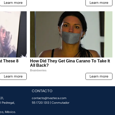
CONTACTO
21,
contacto@tvazteca.com
l Pedregal,
55 1720 1313
| Conmutador
co, México.