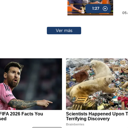
1:27
05 
Ver más