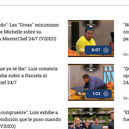
 Kunno? y la visita
Zaa
ado": Las "Divas" minimizan
"N
e Michelle sobre su
co
n MasterChef 24/7 (VIDEO)
pa
8:07
06 
e ya se iba": Luis comenta
"Q
há subió a Daniela al
op
hef 24/7
24
1:03
06 
congruente": Luis exhibe a
"E
ondición que le puso cuando
fu
 (VIDEO)