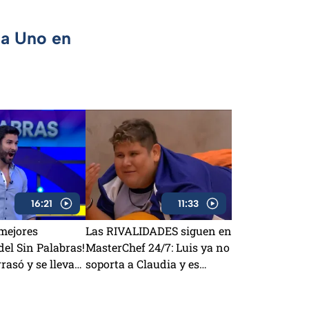
ca Uno en
16:21
11:33
 mejores
Las RIVALIDADES siguen en
el Sin Palabras!
MasterChef 24/7: Luis ya no
rasó y se lleva
soporta a Claudia y es
víctima de sabotajes con
Lancer