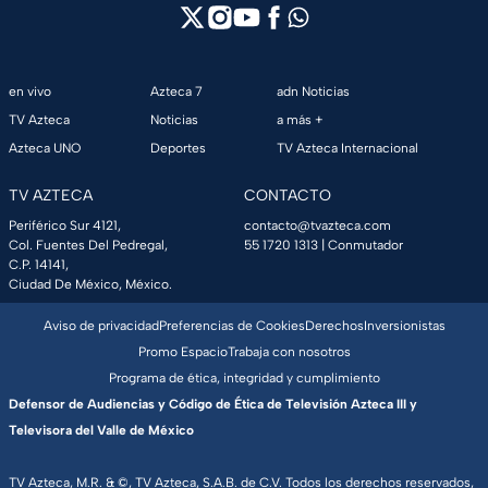
en vivo
Azteca 7
adn Noticias
TV Azteca
Noticias
a más +
Azteca UNO
Deportes
TV Azteca Internacional
TV AZTECA
CONTACTO
Periférico Sur 4121,
contacto@tvazteca.com
Col. Fuentes Del Pedregal,
55 1720 1313
| Conmutador
C.P. 14141,
Ciudad De México, México.
Aviso de privacidad
Preferencias de Cookies
Derechos
Inversionistas
Promo Espacio
Trabaja con nosotros
Programa de ética, integridad y cumplimiento
Defensor de Audiencias y Código de Ética de Televisión Azteca III y
Televisora del Valle de México
TV Azteca, M.R. & ©, TV Azteca, S.A.B. de C.V. Todos los derechos reservados,