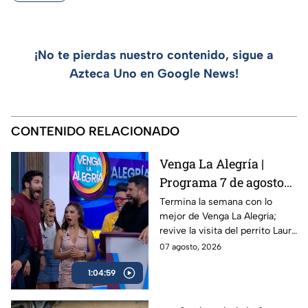
¡No te pierdas nuestro contenido, sigue a
Azteca Uno en Google News!
CONTENIDO RELACIONADO
Venga La Alegría |
Programa 7 de agosto
2026 Parte 2 | Zudikey
Termina la semana con lo
mejor de Venga La Alegría;
Rodríguez y Pato
revive la visita del perrito Lauro
Araujo regresan a
y conoce nuevos detalles del
07 agosto, 2026
Exatlón México, el
pleito de Maribel Guardia con
perrito Lauro nos visita
1:04:59
Imelda Tuñón.
y la emoción del Sin