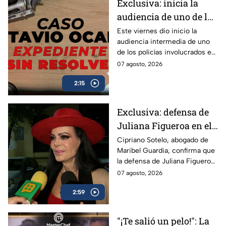
Palabras
Exclusiva: inicia la
audiencia de uno de los
policías implicados en
Este viernes dio inicio la
audiencia intermedia de uno
la muerte de Octavio
de los policías involucrados en
Ocaña
la muerte de Octavio Ocaña y
07 agosto, 2026
las cámaras de Ventaneando
2:15
estuvieron presentes.
Exclusiva: defensa de
Juliana Figueroa en el
juicio intestamentario
Cipriano Sotelo, abogado de
Maribel Guardia, confirma que
de Joan Sebastián es la
la defensa de Juliana Figueroa
misma que la de Imelda
en el juicio intestamentario de
07 agosto, 2026
Garza
Joan Sebastián es la misma
2:59
que la de Imelda Garza.
"¡Te salió un pelo!": La