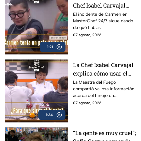
Chef Isabel Carvajal
recuerda el terrible
El incidente de Carmen en
MasterChef 24/7 sigue dando
accidente en la cocina
de qué hablar.
de Carmen en
07 agosto, 2026
MasterChef 24/7
(VIDEO)
1:21
La Chef Isabel Carvajal
explica cómo usar el
hinojo para
La Maestra del Fuego
compartió valiosa información
aprovecharlo al
acerca del hinojo en
máximo en MasterChef
MasterChef 24/7.
07 agosto, 2026
24/7
1:34
“La gente es muy cruel”;