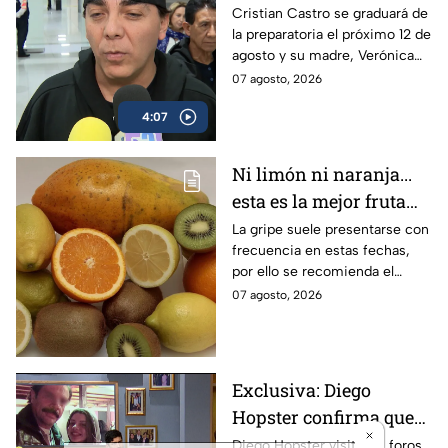
días; ¡Verónica Castro
Cristian Castro se graduará de
la preparatoria el próximo 12 de
será la madrina de
agosto y su madre, Verónica
generación!
Castro, será madrina de
07 agosto, 2026
generación; así lo confirmó
4:07
Aarón Bornovitzky, profesor del
cantante.
Ni limón ni naranja...
esta es la mejor fruta
para evitar la gripe
La gripe suele presentarse con
frecuencia en estas fechas,
por ello se recomienda el
consumo de ciertas frutas.
07 agosto, 2026
Conoce todos los beneficios
del kiwi.
Exclusiva: Diego
Hopster confirma que
Héctor Parra podría
Diego Hopster visita los foros