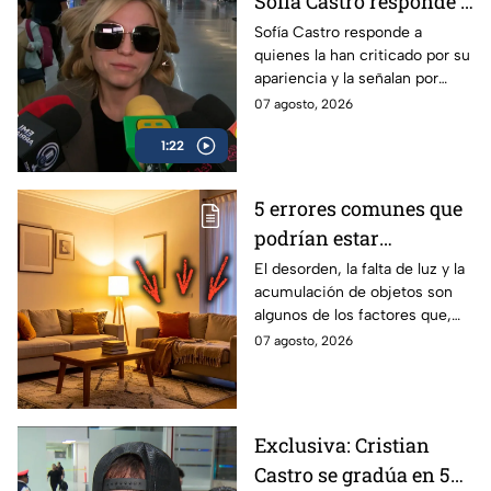
Sofía Castro responde a
quienes la critican por
Sofía Castro responde a
quienes la han criticado por su
su apariencia
apariencia y la señalan por
presuntamente haber
07 agosto, 2026
recurrido a cirugías estéticas.
1:22
5 errores comunes que
podrían estar
afectando la energía de
El desorden, la falta de luz y la
acumulación de objetos son
un hogar
algunos de los factores que,
según el Feng Shui y los
07 agosto, 2026
expertos en diseño de
interiores, pueden influir en la
sensación de bienestar dentro
de una vivienda. Estos son los
Exclusiva: Cristian
errores que afectan la energía
Castro se gradúa en 5
de un hogar.