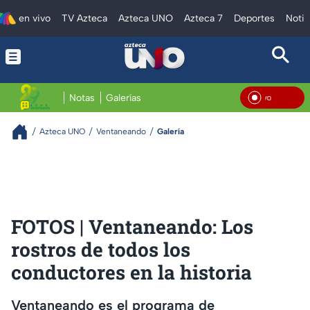
en vivo
TV Azteca
Azteca UNO
Azteca 7
Deportes
Notic
Notas
Galerías
En Vivo
Azteca UNO
Ventaneando
Galería
FOTOS | Ventaneando: Los
rostros de todos los
conductores en la historia
Ventaneando es el programa de