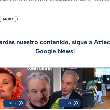
Música
ierdas nuestro contenido, sigue a Azte
Google News!
2:15
1:53