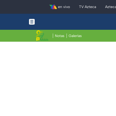
en vivo
TV Azteca
Aztec
Notas
Galerías