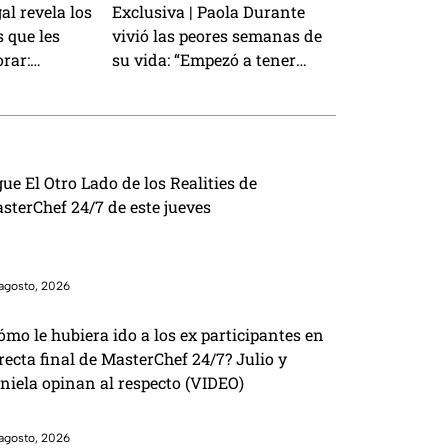
l revela los
Exclusiva | Paola Durante
s que les
vivió las peores semanas de
orar:
su vida: “Empezó a tener
ción con los
convulsiones”
gue El Otro Lado de los Realities de
sterChef 24/7 de este jueves
agosto, 2026
ómo le hubiera ido a los ex participantes en
 recta final de MasterChef 24/7? Julio y
niela opinan al respecto (VIDEO)
agosto, 2026