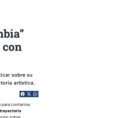
mbia”
a con
icar sobre su
oria artística.
o
para contarnos
trayectoria
inión sobre