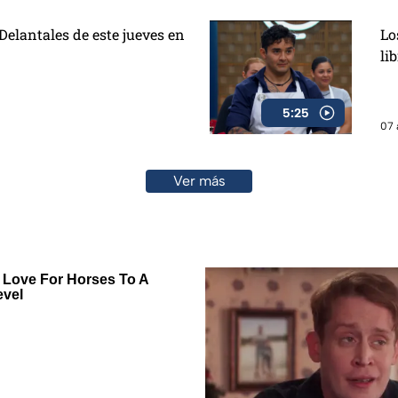
elantales de este jueves en
Lo
li
5:25
07 
Ver más