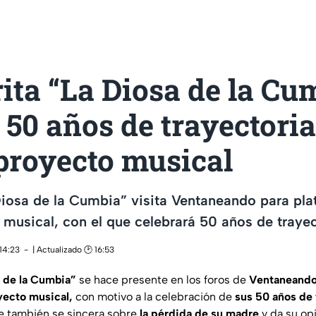
ta “La Diosa de la Cu
 50 años de trayectori
proyecto musical
iosa de la Cumbia” visita Ventaneando para plat
musical, con el que celebrará 50 años de trayect
14:23
| Actualizado 🕑 16:53
a de la Cumbia”
se hace presente en los foros de
Ventaneand
yecto musical,
con motivo a la celebración de
sus 50 años de 
e también se sincera sobre
la pérdida de su madre
y da su op