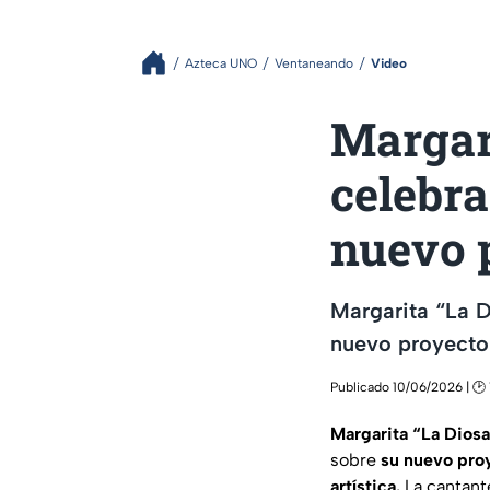
Azteca UNO
Ventaneando
Video
Margari
celebra
nuevo 
Margarita “La D
nuevo proyecto 
Publicado 10/06/2026 | 🕑 
Margarita “La Dios
sobre
su nuevo pro
artística.
La cantant