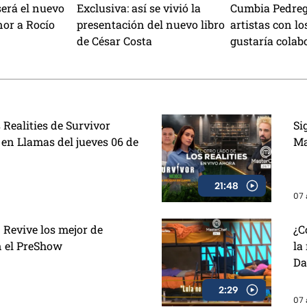
será el nuevo
Exclusiva: así se vivió la
Cumbia Pedrega
or a Rocío
presentación del nuevo libro
artistas con lo
de César Costa
gustaría colab
¿Lanzarán can
Aguilar?
 Realities de Survivor
Si
 en Llamas del jueves 06 de
Ma
21:48
07 
 Revive los mejor de
¿C
n el PreShow
la
Da
2:29
07 