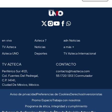
en vivo
Azteca 7
adn Noticias
TV Azteca
Noticias
a más +
Azteca UNO
Deportes
TV Azteca Internacional
TV AZTECA
CONTACTO
Periférico Sur 4121,
contacto@tvazteca.com
Col. Fuentes Del Pedregal,
55 1720 1313
| Conmutador
C.P. 14141,
Ciudad De México, México.
Aviso de privacidad
Preferencias de Cookies
Derechos
Inversionistas
Promo Espacio
Trabaja con nosotros
Programa de ética, integridad y cumplimiento