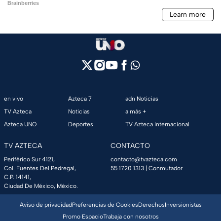
en vivo
Azteca 7
adn Noticias
TV Azteca
Noticias
a más +
Azteca UNO
Deportes
TV Azteca Internacional
TV AZTECA
CONTACTO
Periférico Sur 4121,
contacto@tvazteca.com
Col. Fuentes Del Pedregal,
55 1720 1313
| Conmutador
C.P. 14141,
Ciudad De México, México.
Aviso de privacidad
Preferencias de Cookies
Derechos
Inversionistas
Promo Espacio
Trabaja con nosotros