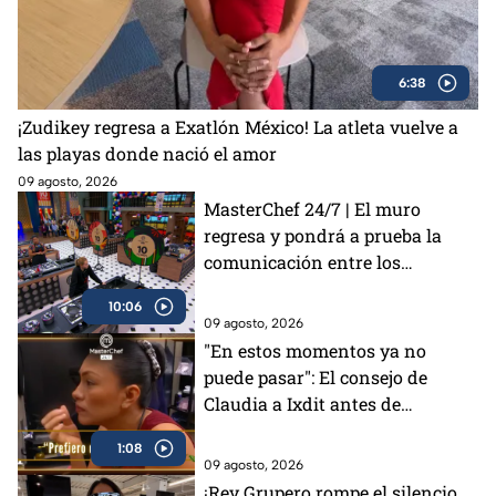
6:38
¡Zudikey regresa a Exatlón México! La atleta vuelve a
las playas donde nació el amor
09 agosto, 2026
MasterChef 24/7 | El muro
regresa y pondrá a prueba la
comunicación entre los
cocineros
10:06
09 agosto, 2026
"En estos momentos ya no
puede pasar": El consejo de
Claudia a Ixdit antes de
enfrentar la eliminación en
1:08
MasterChef 24/7 (VIDEO)
09 agosto, 2026
¡Rey Grupero rompe el silencio