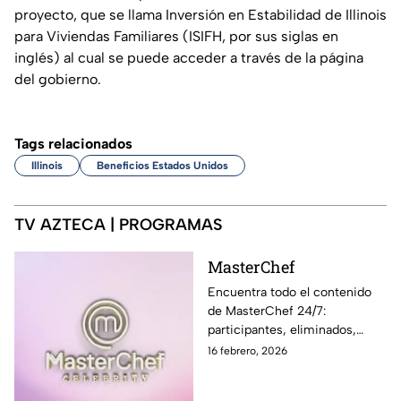
proyecto, que se llama Inversión en Estabilidad de Illinois
para Viviendas Familiares (ISIFH, por sus siglas en
inglés) al cual se puede acceder a través de la página
del gobierno.
Tags relacionados
Illinois
Beneficios Estados Unidos
TV AZTECA | PROGRAMAS
MasterChef
Encuentra todo el contenido
de MasterChef 24/7:
participantes, eliminados,
momentos exclusivos, últimas
16 febrero, 2026
noticias y sigue EN VIVO cada
programa en Azteca UNO