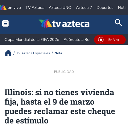
en vivo
TV Azteca
Azteca UNO
Azteca 7
Deportes
Notic
Copa Mundial de la FIFA 2026
Acércate a Rocío
Ventaneando
En Vivo
TV Azteca Especiales
Nota
PUBLICIDAD
Illinois: si no tienes vivienda
fija, hasta el 9 de marzo
puedes reclamar este cheque
de estímulo