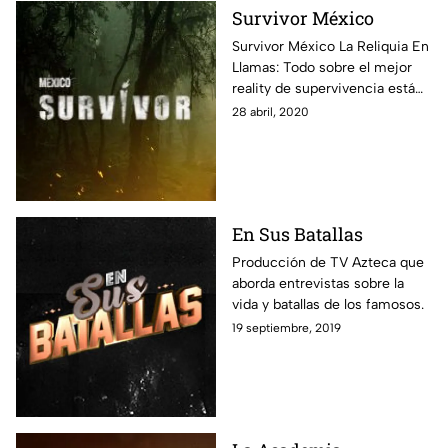
Survivor México
Survivor México La Reliquia En
Llamas: Todo sobre el mejor
reality de supervivencia está
aquí: fotos, notas y todos los
28 abril, 2020
episodios disponibles para que
vivas al máximo esta
experiencia.
En Sus Batallas
Producción de TV Azteca que
aborda entrevistas sobre la
vida y batallas de los famosos.
19 septiembre, 2019