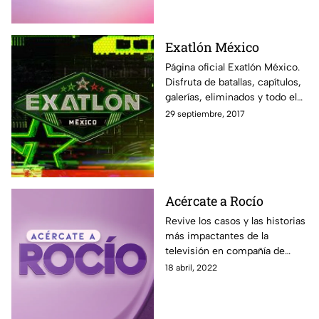
Exatlón México
Página oficial Exatlón México.
Disfruta de batallas, capítulos,
galerías, eliminados y todo el
contenido exclusivo fuera de la
29 septiembre, 2017
pantalla de Azteca UNO.
Acércate a Rocío
Revive los casos y las historias
más impactantes de la
televisión en compañía de
Rocío Sánchez Azuara y su
18 abril, 2022
nuevo programa Acércate a
Rocío. Solo por Azteca UNO.