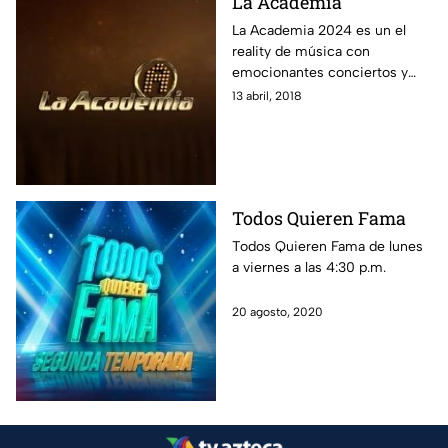
La Academia
La Academia 2024 es un el
reality de música con
emocionantes conciertos y
críticas, donde jóvenes
13 abril, 2018
cantantes compiten y la gente
vota por su alumno favorito.
Encuentra aquí la transmisión
en vivo 24/7, las últimas
noticias, las mejores fotos y
Todos Quieren Fama
revive los conciertos.
Todos Quieren Fama de lunes
a viernes a las 4:30 p.m.
20 agosto, 2020