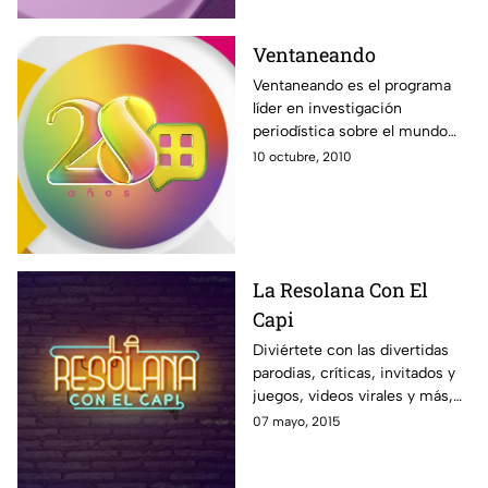
Ventaneando
Ventaneando es el programa
líder en investigación
periodística sobre el mundo
del espectáculo. Noticias,
10 octubre, 2010
entrevistas, exclusivas, con un
gran equipo comandando por
Pati Chapoy.
La Resolana Con El
Capi
Diviértete con las divertidas
parodias, críticas, invitados y
juegos, videos virales y más,
con el estilo único de El Capi
07 mayo, 2015
Pérez en La Resolana.