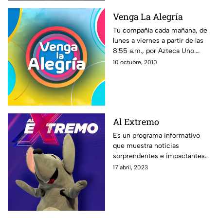
Venga La Alegría
Tu compañía cada mañana, de
lunes a viernes a partir de las
8:55 a.m., por Azteca Uno.
Toda la familia de VLA te
10 octubre, 2010
espera. ¡En Venga la Alegría es
tiempo de la diversión!
Al Extremo
Es un programa informativo
que muestra noticias
sorprendentes e impactantes
alrededor del mundo, además
17 abril, 2023
de especialistas y reportajes
que te dejarán con la boca
abierta.