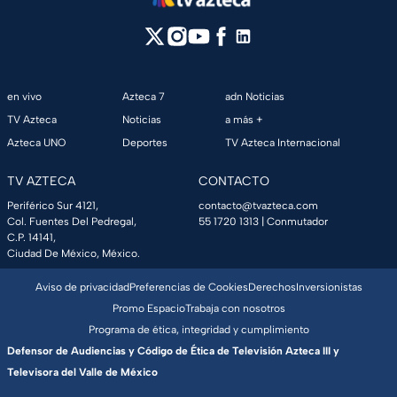
en vivo
Azteca 7
adn Noticias
TV Azteca
Noticias
a más +
Azteca UNO
Deportes
TV Azteca Internacional
TV AZTECA
CONTACTO
Periférico Sur 4121,
contacto@tvazteca.com
Col. Fuentes Del Pedregal,
55 1720 1313
| Conmutador
C.P. 14141,
Ciudad De México, México.
Aviso de privacidad
Preferencias de Cookies
Derechos
Inversionistas
Promo Espacio
Trabaja con nosotros
Programa de ética, integridad y cumplimiento
Defensor de Audiencias y Código de Ética de Televisión Azteca III y
Televisora del Valle de México