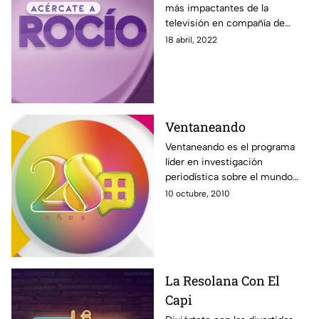
más impactantes de la
televisión en compañía de
Rocío Sánchez Azuara y su
18 abril, 2022
nuevo programa Acércate a
Rocío. Solo por Azteca UNO.
Ventaneando
Ventaneando es el programa
líder en investigación
periodística sobre el mundo
del espectáculo. Noticias,
10 octubre, 2010
entrevistas, exclusivas, con un
gran equipo comandando por
Pati Chapoy.
La Resolana Con El
Capi