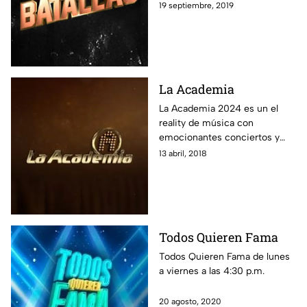
19 septiembre, 2019
La Academia
La Academia 2024 es un el
reality de música con
emocionantes conciertos y
críticas, donde jóvenes
13 abril, 2018
cantantes compiten y la gente
vota por su alumno favorito.
Encuentra aquí la transmisión
en vivo 24/7, las últimas
noticias, las mejores fotos y
Todos Quieren Fama
revive los conciertos.
Todos Quieren Fama de lunes
a viernes a las 4:30 p.m.
20 agosto, 2020