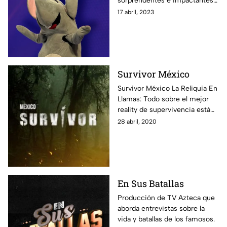
sorprendentes e impactantes
alrededor del mundo, además
17 abril, 2023
de especialistas y reportajes
que te dejarán con la boca
abierta.
Survivor México
Survivor México La Reliquia En
Llamas: Todo sobre el mejor
reality de supervivencia está
aquí: fotos, notas y todos los
28 abril, 2020
episodios disponibles para que
vivas al máximo esta
experiencia.
En Sus Batallas
Producción de TV Azteca que
aborda entrevistas sobre la
vida y batallas de los famosos.