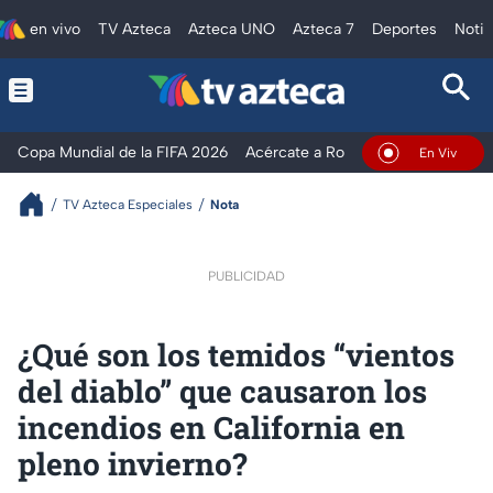
en vivo
TV Azteca
Azteca UNO
Azteca 7
Deportes
Notic
Copa Mundial de la FIFA 2026
Acércate a Rocío
Ventaneando
En Vivo
TV Azteca Especiales
Nota
PUBLICIDAD
¿Qué son los temidos “vientos
del diablo” que causaron los
incendios en California en
pleno invierno?