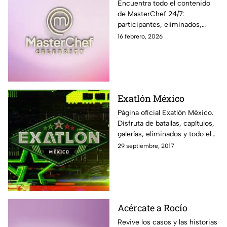
Encuentra todo el contenido
de MasterChef 24/7:
participantes, eliminados,
momentos exclusivos, últimas
16 febrero, 2026
noticias y sigue EN VIVO cada
programa en Azteca UNO
Exatlón México
Página oficial Exatlón México.
Disfruta de batallas, capítulos,
galerías, eliminados y todo el
contenido exclusivo fuera de la
29 septiembre, 2017
pantalla de Azteca UNO.
Acércate a Rocío
Revive los casos y las historias