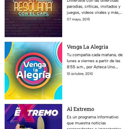
Diviértete con las divertidas
parodias, críticas, invitados y
juegos, videos virales y más,
con el estilo único de El Capi
07 mayo, 2015
Pérez en La Resolana.
Venga La Alegría
Tu compañía cada mañana, de
lunes a viernes a partir de las
8:55 a.m., por Azteca Uno.
Toda la familia de VLA te
10 octubre, 2010
espera. ¡En Venga la Alegría es
tiempo de la diversión!
Al Extremo
Es un programa informativo
que muestra noticias