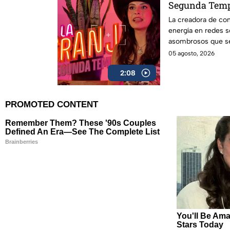
Segunda Tempo
puede esperar 
La creadora de co
energía en redes s
próximament
asombrosos que se
Segunda Temporad
05 agosto, 2026
2:08