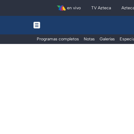
en vivo
TV Azteca
Aztec
Programas completos
Notas
Galerías
Especia