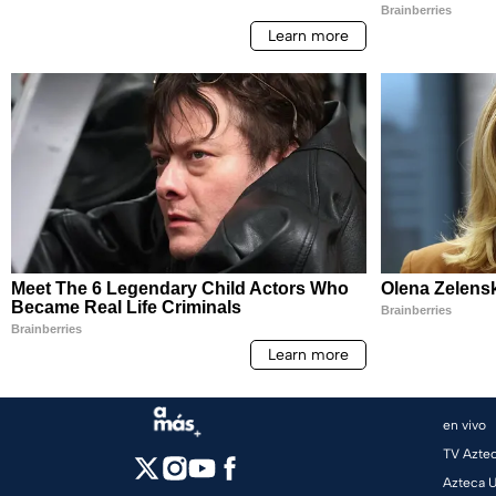
en vivo
TV Azte
Azteca 