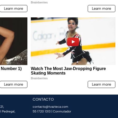
CONTACTO
21,
contacto@tvazteca.com
l Pedregal,
55 1720 1313
| Conmutador