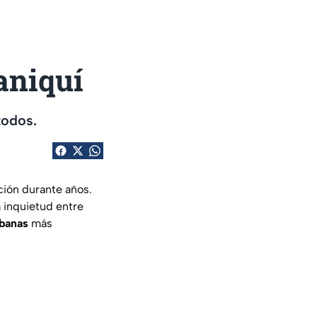
aniquí
todos.
ción durante años.
 inquietud entre
rbanas
más