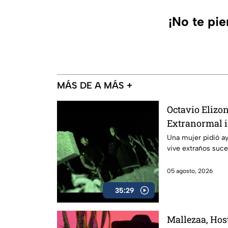
¡No te pi
MÁS DE A MÁS +
Octavio Elizon
Extranormal i
caso de brujer
Una mujer pidió ay
vive extraños suce
familia
05 agosto, 2026
35:29
Mallezaa, Host