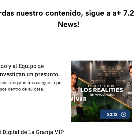
erdas nuestro contenido, sigue a a+ 7.2
News!
do y el Equipo de
nvestigan un presunto
ía que aterra a una
uda al equipo tras asegurar que
sos dentro de su casa.
30:12
 Digital de La Granja VIP