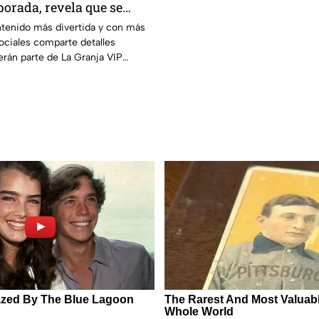
rada, revela que se
del reality
ntenido más divertida y con más
ociales comparte detalles
e
rán parte de La Granja VIP
a.